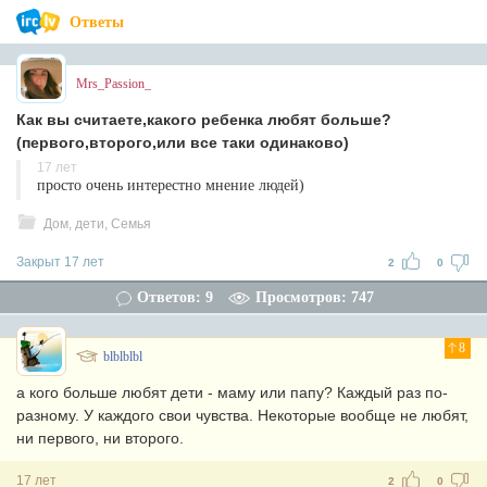
Ответы
Mrs_Passion_
Как вы считаете,какого ребенка любят больше?
(первого,второго,или все таки одинаково)
17 лет
просто очень интерестно мнение людей)
Дом, дети, Семья
Закрыт 17 лет
2
0
Ответов: 9
Просмотров: 747
8
blblblbl
а кого больше любят дети - маму или папу? Каждый раз по-
разному. У каждого свои чувства. Некоторые вообще не любят,
ни первого, ни второго.
17 лет
2
0