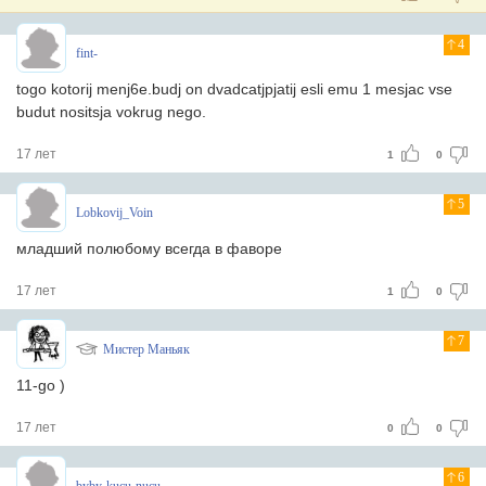
4
fint-
togo kotorij menj6e.budj on dvadcatjpjatij esli emu 1 mesjac vse
budut nositsja vokrug nego.
17 лет
1
0
5
Lobkovij_Voin
младший полюбому всегда в фаворе
17 лет
1
0
7
Мистер Маньяк
11-go )
17 лет
0
0
6