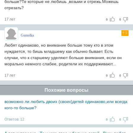
больше?Те которые не любишь ,возьми и отрежь.Можешь
отрезать?
17 лет
0
0
5
Gumolka
Любят одинаково, но внимание больше тому кто в этом
нуждается, то бишь младшему как обычно бывает. Есть
случаи, что к старшему уделяют больше внимания, если он
морально немного слабее, родители их поддерживают...
17 лет
0
0
Похожие вопросы
возможно ли любить двоих (своих)детей одинаково,или всегда
кого-то больше?
Ответов:
12
0
0