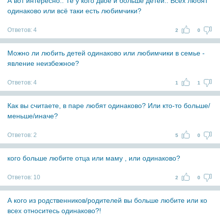
А вот интересно.. Те у кого двое и больше детей.. Всех любят
одинаково или всё таки есть любимчики?
Ответов:
4
2
0
Можно ли любить детей одинаково или любимчики в семье -
явление неизбежное?
Ответов:
4
1
1
Как вы считаете, в паре любят одинаково? Или кто-то больше/
меньше/иначе?
Ответов:
2
5
0
кого больше любите отца или маму , или одинаково?
Ответов:
10
2
0
А кого из родственников/родителей вы больше любите или ко
всех относитесь одинаково?!