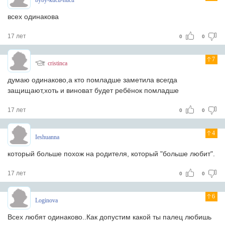
byby-kucu-nucu
всех одинакова
17 лет
0
0
7
cristinca
думаю одинаково,а кто помладше заметила всегда
защищают,хоть и виноват будет ребёнок помладше
17 лет
0
0
4
Ieshuanna
который больше похож на родителя, который "больше любит".
17 лет
0
0
6
Loginova
Всех любят одинаково..Как допустим какой ты палец любишь