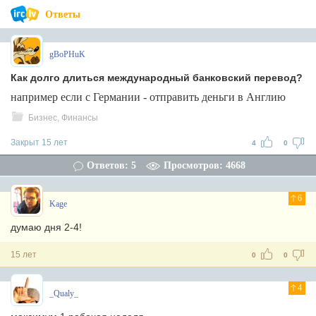
Ответы
gBoPHuK
Как долго длиться международный банковский перевод?
например если с Германии - отправить деньги в Англию
Бизнес, Финансы
Закрыт 15 лет
4
0
Ответов: 5
Просмотров: 4668
6
Kage
думаю дня 2-4!
15 лет
0
0
4
_Qualy_