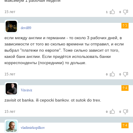
максимум 1 рабочая неделя
15 лет
1
0
5
devil89
если между англии и германии - то около 3 рабочих дней, в
зависимости от того во сколько времени ты отправил, и если
выбрал "платежи по европе". Тоже сильно зависит от того,
какой банк англии. Если придётся использовать банки
корреспонденты (посредники) то дольше.
15 лет
0
0
4
Vitvitvit
zavisit ot banka. ili cepocki bankov. ot sutok do trex.
15 лет
0
0
4
vladimirkopilkov