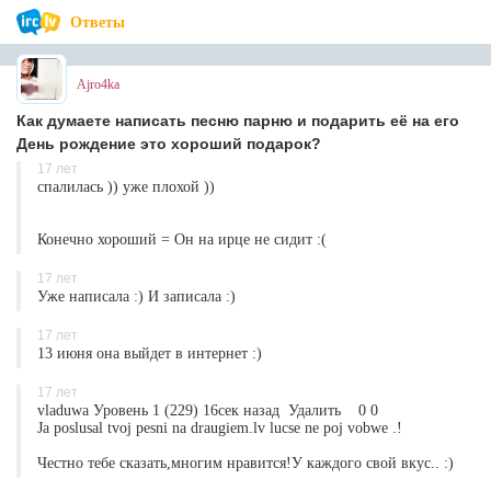
Ответы
Ajro4ka
Как думаете написать песню парню и подарить её на его
День рождение это хороший подарок?
17 лет
спалилась )) уже плохой ))
Конечно хороший = Он на ирце не сидит :(
17 лет
Уже написала :) И записала :)
17 лет
13 июня она выйдет в интернет :)
17 лет
vladuwa Уровень 1 (229) 16сек назад Удалить 0 0
Ja poslusal tvoj pesni na draugiem.lv lucse ne poj vobwe .!
Честно тебе сказать,многим нравится!У каждого свой вкус.. :)