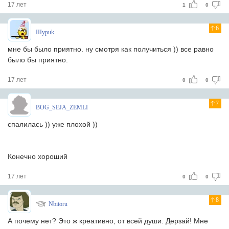
17 лет
1
0
6
IIIypuk
мне бы было приятно. ну смотря как получиться )) все равно
было бы приятно.
17 лет
0
0
7
BOG_SEJA_ZEMLI
спалилась )) уже плохой ))
Конечно хороший
17 лет
0
0
8
Nbitoru
А почему нет? Это ж креативно, от всей души. Дерзай! Мне