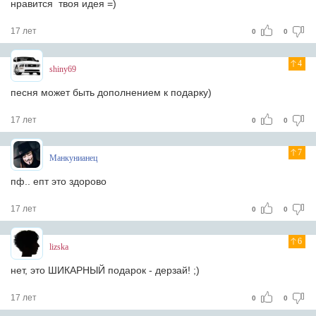
нравится твоя идея =)
17 лет
0
0
4
shiny69
песня может быть дополнением к подарку)
17 лет
0
0
7
Манкунианец
пф.. епт это здорово
17 лет
0
0
6
lizska
нет, это ШИКАРНЫЙ подарок - дерзай! ;)
17 лет
0
0