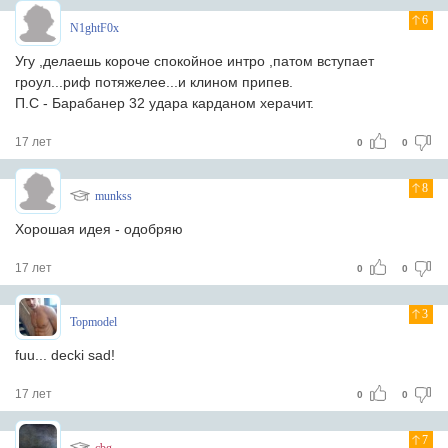
6
N1ghtF0x
Угу ,делаешь короче спокойное интро ,патом вступает
гроул...риф потяжелее...и клином припев.
П.С - Барабанер 32 удара карданом херачит.
17 лет
0
0
8
munkss
Хорошая идея - одобряю
17 лет
0
0
3
Topmodel
fuu... decki sad!
17 лет
0
0
7