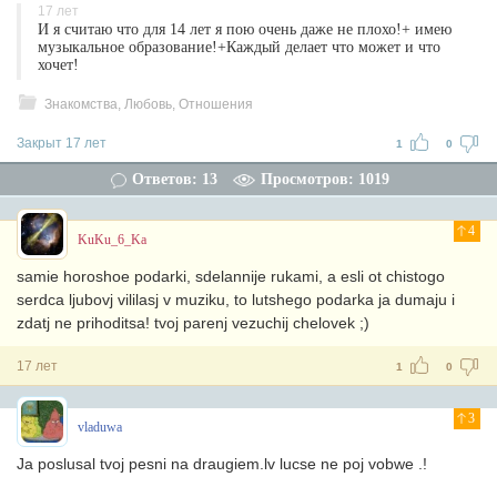
17 лет
И я считаю что для 14 лет я пою очень даже не плохо!+ имею
музыкальное образование!+Каждый делает что может и что
хочет!
Знакомства, Любовь, Отношения
Закрыт 17 лет
1
0
Ответов: 13
Просмотров: 1019
4
KuKu_6_Ka
samie horoshoe podarki, sdelannije rukami, a esli ot chistogo
serdca ljubovj vililasj v muziku, to lutshego podarka ja dumaju i
zdatj ne prihoditsa! tvoj parenj vezuchij chelovek ;)
17 лет
1
0
3
vladuwa
Ja poslusal tvoj pesni na draugiem.lv lucse ne poj vobwe .!