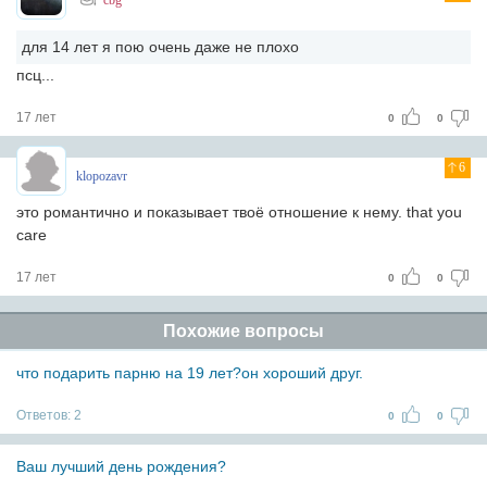
cbg
для 14 лет я пою очень даже не плохо
псц...
17 лет
0
0
6
klopozavr
это романтично и показывает твоё отношение к нему. that you
care
17 лет
0
0
Похожие вопросы
что подарить парню на 19 лет?он хороший друг.
Ответов:
2
0
0
Ваш лучший день рождения?