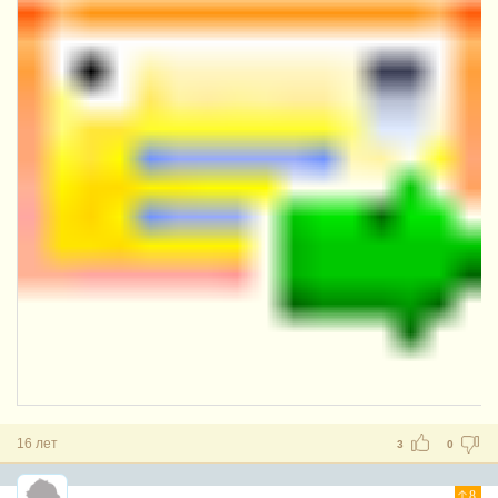
16 лет
3
0
8