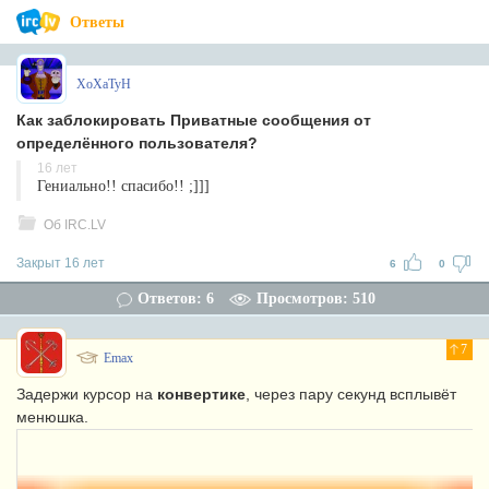
Ответы
XoXaTyH
Как заблокировать Приватные сообщения от
определённого пользователя?
16 лет
Гениально!! спасибо!! ;]]]
Об IRC.LV
Закрыт 16 лет
6
0
Ответов: 6
Просмотров: 510
7
Emax
Задержи курсор на
конвертике
, через пару секунд всплывёт
менюшка.