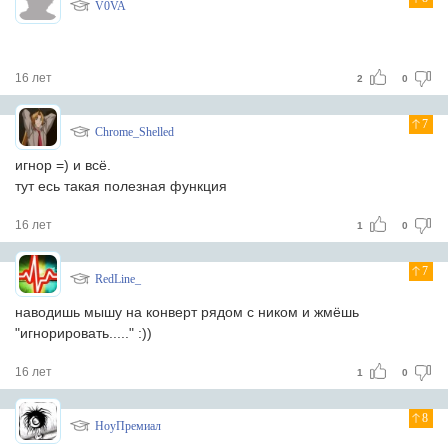
V0VA
16 лет
2
0
7
Chrome_Shelled
игнор =) и всё.
тут есь такая полезная функция
16 лет
1
0
7
RedLine_
наводишь мышу на конверт рядом с ником и жмёшь
"игнорировать....." :))
16 лет
1
0
8
НоуПремиал