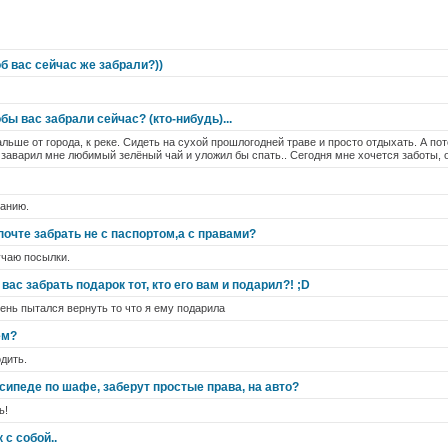
б вас сейчас же забрали?))
бы вас забрали сейчас? (кто-нибудь)...
альше от города, к реке. Сидеть на сухой прошлогодней траве и просто отдыхать. А по
 заварил мне любимый зелёный чай и уложил бы спать.. Сегодня мне хочется заботы, 
манию.
очте забрать не с паспортом,а с правами?
учаю посылки.
вас забрать подарок тот, кто его вам и подарил?! ;D
ень пытался вернуть то что я ему подарила
ём?
дить.
сипеде по шафе, заберут простые права, на авто?
ь!
с собой..