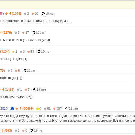
38)
4 (1045)
2
10
19 лет
 его ботинок, и пока он пойдет его подбирать..
4 (1279)
3
17
19 лет
 ты в его пиво успела плюнуть))
 (3104)
1
3
53
19 лет
m nibudj drugim!:)))
179)
2
6
19 лет
ketikom ganji :))
4 (1499)
1
7
19 лет
mesto piva kvassa! =))
(2026)
7 (50499)
6
62
397
19 лет
му что когда ему будет плохо то тоже не дашь пиво.Хоть женщины умеют заболтать так
появляется то бутылка уже пуста.Это точно также как деньги в кошельке.Вот они есть и 
3 (563)
1
6
19 лет