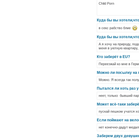
Сhild Porn
Куда бы вы хотели,что
в секс рабство блие
Куда бы вы хотели,что
А я хочу на природу, под
меня в уютную квартиру,
Кто заберёт в EU?
Переезжай ко мне в Гер
Можно ли посылку на п
Можно. Я всегда так пол
Пытался ли хоть раз у 
неет, только бывший пар
Может всё-таки забер
пускай пешком учатся хо
Если поймают на вело
нет конечно-дадут медал
Заберем двух девушек 