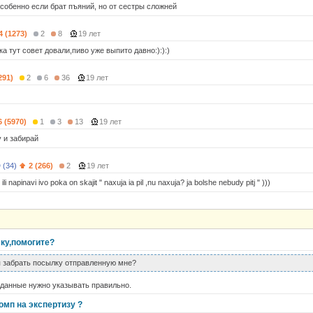
особенно если брат пъяний, но от сестры сложней
4 (1273)
2
8
19 лет
а тут совет довали,пиво уже выпито давно:):):)
291)
2
6
36
19 лет
6 (5970)
1
3
13
19 лет
у и забирай
 (34)
2 (266)
2
19 лет
li napinavi ivo poka on skajit " naxuja ia pil ,nu naxuja? ja bolshe nebudy pitj " )))
лку,помогите?
я забрать посылку отправленную мне?
 данные нужно указывать правильно.
комп на экспертизу ?