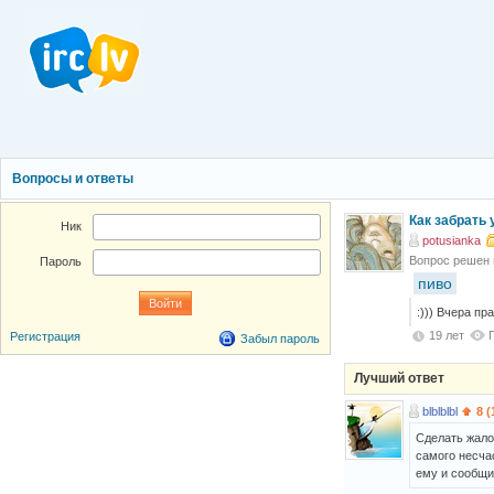
Вопросы и ответы
Как забрать 
Ник
potusianka
Вопрос решен
Пароль
пиво
:))) Вчера пр
19 лет
Регистрация
Забыл пароль
Лучший ответ
blblblbl
8 (
Сделать жало
самого несчас
ему и сообщи