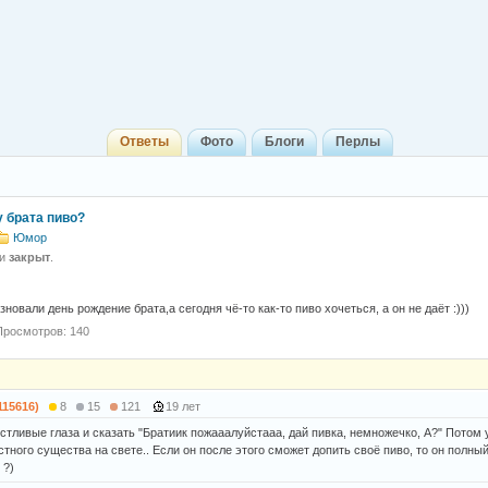
Ответы
Фото
Блоги
Перлы
у брата пиво?
Юмор
 и
закрыт
.
азновали день рождение брата,а сегодня чё-то как-то пиво хочеться, а он не даёт :)))
Просмотров: 140
115616)
8
15
121
19 лет
стливые глаза и сказать "Братиик пожааалуйстааа, дай пивка, немножечко, А?" Потом 
тного существа на свете.. Если он после этого сможет допить своё пиво, то он полны
 ?)