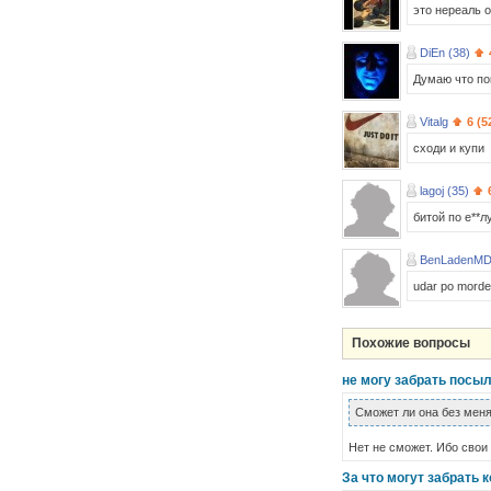
это нереаль 
DiEn (38)
Думаю что пок
Vitalg
6 (5
сходи и купи
lagoj (35)
битой по е**л
BenLadenMD
udar po morde i
Похожие вопросы
не могу забрать посы
Сможет ли она без мен
Нет не сможет. Ибо свои
За что могут забрать 