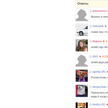
Ответы
antisistema (
Выкинь в окно
mekhanik
скажи ему что
Maijuwa
5
otvleki ego 4e
d3d1
4 (1
otvleki jego pa
ugodaj (35)
Postavj bratu 
Sergey2pac 
Пригрозить е
вида.А когда 
Anufrij (42)