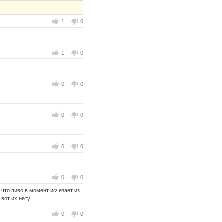
1
0
1
0
0
0
0
0
0
0
0
0
 что пиво в момент исчезает из
вот их нету.
0
0