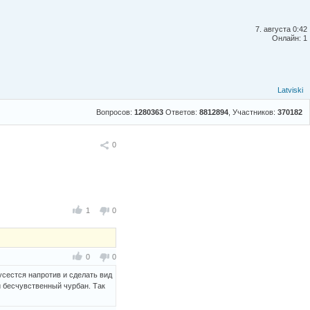
7. августа 0:42
Онлайн: 1
Latviski
Вопросов:
1280363
Ответов:
8812894
, Участников:
370182
Поделиться
0
1
0
0
0
усестся напротив и сделать вид
й бесчувственный чурбан. Так