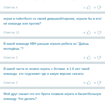
Ответов:
4
1
0
играя в пэйнтболл со своей девушкой/парнем, играли бы в его/
её команде или против?
Ответов:
15
6
0
В какой команде КВН раньше играли ребята из ''Даёшь
молодёшь "?
Ответов:
3
0
0
В какой части кс можно играть с ботами. в 1.6 нет такой
команды. кто подскажет где и какую версию скачать
Ответов:
3
6
0
Мой друг сказал что его брата позвали играть в баскетбольную
команду. Что делать?