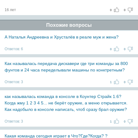
16 лет
0
0
Похожие вопросы
А Наталья Андреевна и Хрусталёв в реале муж и жена?
Ответов:
6
0
0
Как называлась передача дискавери где три команды за 800
фунтов и 24 часа переделывали машины по конктретным?
Ответов:
3
1
0
как называлась команда в консоле в Коунтер Страйк 1.6?
Когда жму 1 2 3 4 5... не берёт оружие, а меню открывается.
Как надобыло в консоле написать, чтоб сразу брал оружие?
Ответов:
3
1
0
Какая команда сегодня играет в Что?Где?Когда? ?