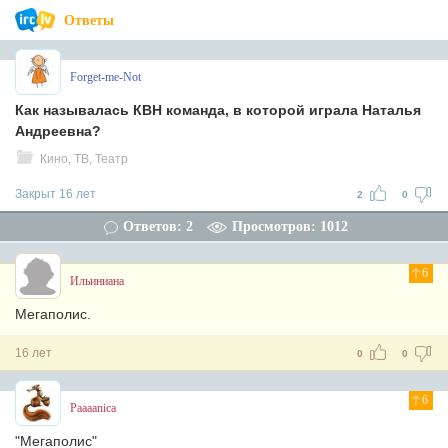
Ответы
Forget-me-Not
Как называлась КВН команда, в которой играла Наталья
Андреевна?
Кино, ТВ, Театр
Закрыт 16 лет
2
0
Ответов: 2
Просмотров: 1012
6
Ильиниана
Мегаполис.
16 лет
0
0
6
Paaaanica
"Мегаполис"