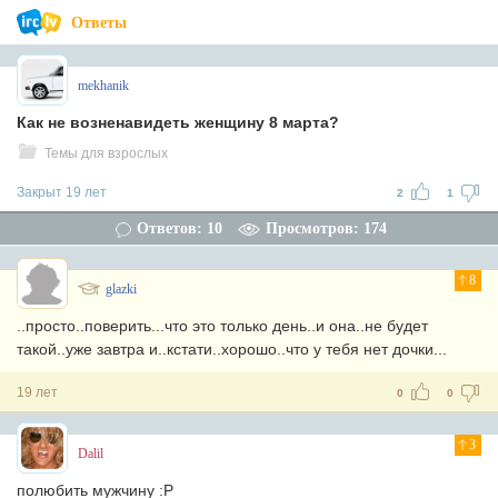
Ответы
mekhanik
Как не возненавидеть женщину 8 марта?
Темы для взрослых
Закрыт 19 лет
2
1
Ответов: 10
Просмотров: 174
8
glazki
..просто..поверить...что это только день..и она..не будет
такой..уже завтра и..кстати..хорошо..что у тебя нет дочки...
19 лет
0
0
3
Dalil
полюбить мужчину :Р