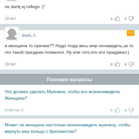
ne daritj ej ni4ego :)"
19 лет
0
0
4
delaila_A
а женщина то причем?? Надо тогда весь мир ненавидеть,за то
что такой праздник появился..Ну или того,кто его придумал:)
19 лет
0
0
Похожие вопросы
Что должен сделать Мужчина, чтобы его возненавидела
Женщина?
Ответов:
9
0
0
Может ли женщина настолько возненавидеть мужчину, чтобы
вернуть ему кольцо с брилиантом?