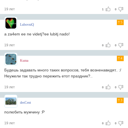
19 лет
1
0
5
LubovniQ
a za4em ee ne videtj?ee lubitj nado!
19 лет
0
0
4
Kuma
Будешь задавать много таких вопросов, тебя возненавидят.. :/
Неужели так трудно пережить етот праздник?..
19 лет
0
0
3
desCent
полюбить мужчину :Р
19 лет
0
0