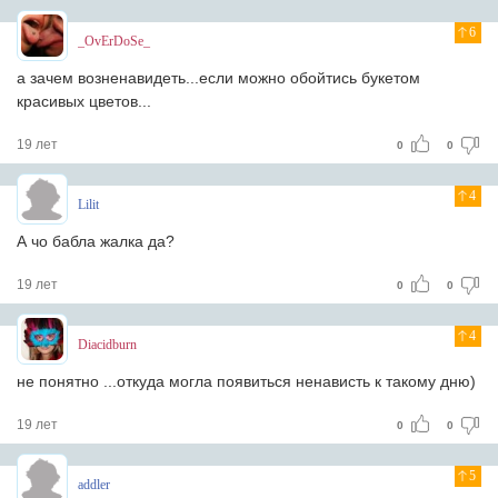
6
_OvErDoSe_
а зачем возненавидеть...если можно обойтись букетом
красивых цветов...
19 лет
0
0
4
Lilit
А чо бабла жалка да?
19 лет
0
0
4
Diacidburn
не понятно ...откуда могла появиться ненависть к такому дню)
19 лет
0
0
5
addler