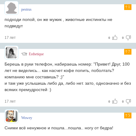
1
pestrus
подходи попой, он же мужик , животные инстинкты не
подведут
17 лет
0
0
7
Esthetique
Берешь в руки телефон, набираешь номер: "Привет! Друг, 100
лет не виделись... как насчет кофе попить, поболтать?
компанию мне составишь? ;)"
и там уже услышишь либо да, либо нет. зато, однозначно и без
всяких премудростей :)
17 лет
0
0
5
Wowey
Сними всё ненужное и пошла...пошла.. ногу от бедра!