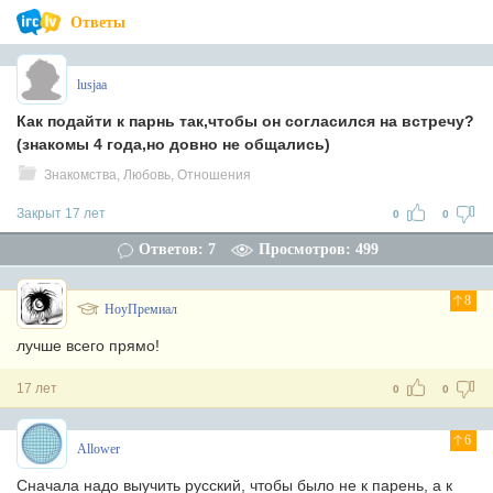
Ответы
lusjaa
Как подайти к парнь так,чтобы он согласился на встречу?
(знакомы 4 года,но довно не общались)
Знакомства, Любовь, Отношения
Закрыт 17 лет
0
0
Ответов: 7
Просмотров: 499
8
НоуПремиал
лучше всего прямо!
17 лет
0
0
6
Allower
Сначала надо выучить русский, чтобы было не к парень, а к