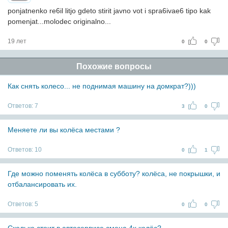
ponjatnenko re6il litjo gdeto stirit javno vot i spra6ivae6 tipo kak
pomenjat...molodec originalno...
19 лет
0
0
Похожие вопросы
Как снять колесо... не поднимая машину на домкрат?)))
Ответов:
7
3
0
Меняете ли вы колёса местами ?
Ответов:
10
0
1
Где можно поменять колёса в субботу? колёса, не покрышки, и
отбалансировать их.
Ответов:
5
0
0