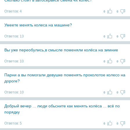
Сколько стоит в автосервисе смена 4х колёс?
Ответов:
4
0
0
Умеете менять колеса на машине?
Ответов:
13
0
0
Вы уже переобулись,в смысле поменяли колёса на зимние
Ответов:
10
0
0
Парни а вы помогали девушке поменять проколотое колесо на
дороге?
Ответов:
10
0
0
Добрый вечер ... люди обьсните как менять колёса ... всё по
порядку
Ответов:
5
0
0