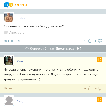
Ответы
Goshik
Как поменять колесо без домкрата?
Авто, Мото
Закрыт 19 лет
1
0
Ответов: 9
Просмотров: 867
5
Valett
Ну если очень приспичит, то откатить на обочину, подложить
упор, и рой яму под колесом. Другого варианта если ты один,
вряд ли придумаешь =)
19 лет
0
0
6
Garry