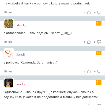
na wtabelja ili ka4ka v pomowj , kotorij mawinu podnimaet.
19 лет
0
0
5
Murzik_
в автосервисе.... там подъемник есть)))))))))
19 лет
0
0
7
ЗвереВ
s pomowju Raimonda Bergmanisa :))
19 лет
0
0
6
Yanuka
Однозначно - Звонок ДругУ!!!( в крайнем случае - звонок в
службу SOS )! Хотя я не представляю машину без домкрата!