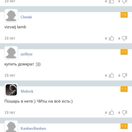
19 лет
0
0
6
Cheetah
vizvatj lamb
19 лет
0
0
5
zer0byte
купить домкрат :)))
19 лет
0
0
3
Medrock
Пошарь в нете:) ЧИты на всё есть:)
19 лет
0
0
4
KarabassBarabass