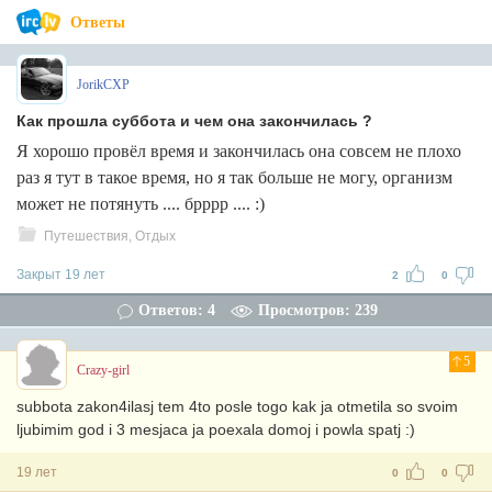
Ответы
JorikCXP
Как прошла суббота и чем она закончилась ?
Я хорошо провёл время и закончилась она совсем не плохо
раз я тут в такое время, но я так больше не могу, организм
может не потянуть .... брррр .... :)
Путешествия, Отдых
Закрыт 19 лет
2
0
Ответов: 4
Просмотров: 239
5
Crazy-girl
subbota zakon4ilasj tem 4to posle togo kak ja otmetila so svoim
ljubimim god i 3 mesjaca ja poexala domoj i powla spatj :)
19 лет
0
0