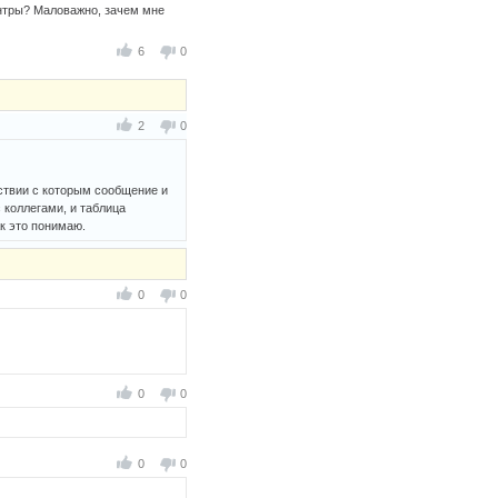
ентры? Маловажно, зачем мне
6
0
2
0
тствии с которым сообщение и
 коллегами, и таблица
ак это понимаю.
0
0
0
0
0
0