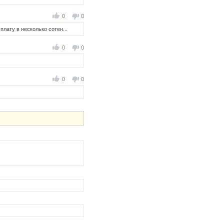
0
0
лату в несколько сотен...
0
0
0
0