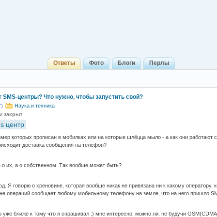
Ответы
Фото
Блоги
Перлы
т SMS-центры? Что нужно, чтобы запустить свой?
7)
Наука и техника
 и
закрыт
.
s центр
номер которых прописан в мобилках или на которые шлёцца мыло - а как они работают с
оисходит доставка сообщения на телефон?
е о их, а о собственном. Так вообще может быть?
од. Я говорю о хреновине, которая вообще никак не привязана ни к какому оператору,
е операций сообщает любому мобильному телефону на земле, что на него пришло SMS
то уже ближе к тому что я спрашивал :) мне интересно, можно ли, не будучи GSM(CDM