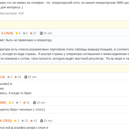
дема что ли прямо на телефон - по операторской сети, но минуя операторские SMS-ц
 для интереса :)
Просмотров: 419
6 (7624)
2
6
27
19 лет
жет быть не привязано к оператору.
ератора есть список роуминговых партнёров (типа таблицы маршрутизации), в соотве
, исходя из кода страны. А внутри страны у оператора соглашения о межсоединении с
и номеров к сетям, типа numuri.lv, которую ведёт местный регулятор. По кр мере я т
113)
3
10
19 лет
.tele2.lv
них.
юсь, я когда-то брал..
3580)
3
7
31
19 лет
центы берут нехилые с этого;)
6 (7815)
3
10
42
19 лет
ut esli ja praviljno ponjal o chom ti