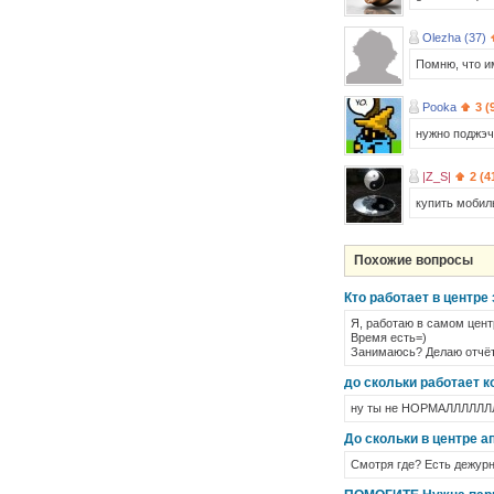
Olezha (37)
Помню, что и
Pooka
3 (
нужно поджэч
|Z_S|
2 (4
купить мобил
Похожие вопросы
Кто работает в центре
Я, работаю в самом цент
Время есть=)
Занимаюсь? Делаю отчёт
до скольки работает к
ну ты не НОРМАЛЛЛЛЛЛЛЛЬ
До скольки в центре а
Смотря где? Есть дежурн