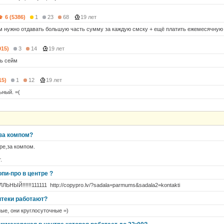
6 (5386)
1
23
68
19 лет
м нужно отдавать большую часть сумму за каждую смску + ещё платить ежемесячную п
915)
3
14
19 лет
ь сейм
15)
1
12
19 лет
ьный. =(
 за компом?
ре,за компом.
.
опи-про в центре ?
НЫЙ!!!!!!111111 http://copypro.lv/?sadala=parmums&sadala2=kontakti
птеки работают?
ые, они круглосуточные =)