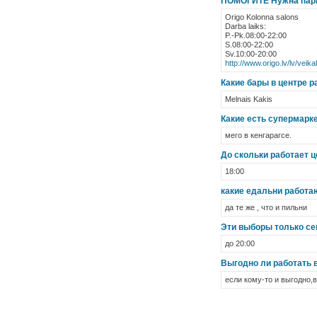
ПОМОГИТЕ Нужна парик
Origo Kolonna salons
Darba laiks:
P.-Pk.08:00-22:00
S.08:00-22:00
Sv.10:00-20:00
http://www.origo.lv/lv/veik
Какие бары в центре р
Melnais Kakis
Какие есть супермарк
мего в кенгарагсе.
До скольки работает це
18:00
какие едальни работа
да те же , что и пильни
Эти выборы только се
до 20:00
Выгодно ли работать в
если кому-то и выгодно,