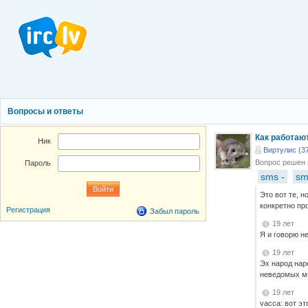
Вопросы и ответы
Как работаю
Ник
Виртулис (3
Вопрос решен
Пароль
sms -
sm
Это вот те, 
конкретно пр
Регистрация
Забыл пароль
19 лет
Я и говорю н
19 лет
Эх народ нар
неведомых мн
19 лет
vacca: вот э