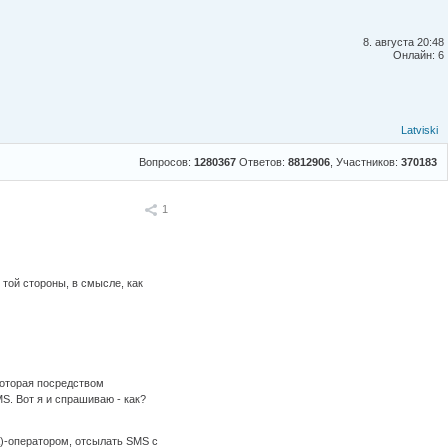
8. августа 20:48
Онлайн: 6
Latviski
Вопросов:
1280367
Ответов:
8812906
, Участников:
370183
Поделиться
1
 той стороны, в смысле, как
 которая посредством
. Вот я и спрашиваю - как?
A)-оператором, отсылать SMS с