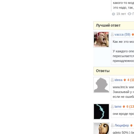
какого-то мо
это надо, так,
19 лет
Лучший ответ
vacca (59)
Как же это мо
У каждого оп
пересылается
принадлежност
Ответы
ideea
4 (1
www.lmt.lv www
Заказывай у 
если не ошиба
lame
6 (1
они вроде про
Люцифер
gdeto 50%:) ber