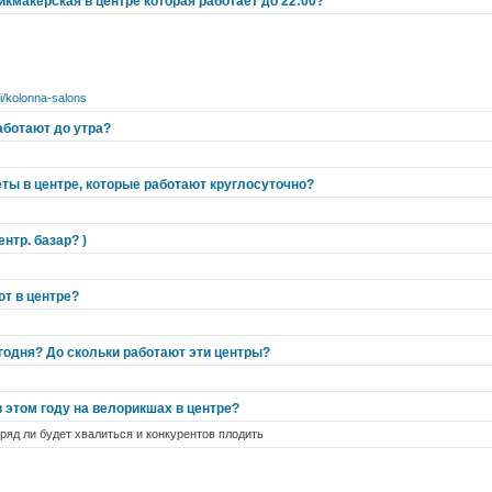
макерская в центре которая работает до 22:00?
ali/kolonna-salons
аботают до утра?
еты в центре, которые работают круглосуточно?
нтр. базар? )
ют в центре?
годня? До скольки работают эти центры?
 этом году на велорикшах в центре?
вряд ли будет хвалиться и конкурентов плодить