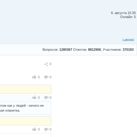
8. августа 15:35
Онлайн: 5
Latviski
Вопросов:
1280367
Ответов:
8812906
, Участников:
370183
Поделиться
0
0
0
0
0
том как у людей - ничего не
вая планетка.
0
0