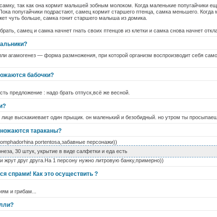
самку, так как она кормит малышей зобным молоком. Когда маленькие попугайчики ещ
 Пока попугайчики подрастают, самец кормит старшего птенца, самка меньшего. Когда
жет чуть больше, самка гонит старшего малыша из домика.
брать, самец и самка начнет гнать своих птенцов из клетки и самка снова начнет откл
чальники?
ли агамогенез — форма размножения, при которой организм воспроизводит себя само
множаются бабочки?
сть предложение : надо брать отпуск,всё же весной.
и?
а лице выскакиевает один прыщик. он маленький и безобидный. но утром ты просыпаешь
множаются тараканы?
omphadorhina portentosa,забавные персонажи))
неза, 30 штук, укрытие в виде салфетки и еда есть
 и жрут друг друга.На 1 персону нужно литровую банку,примерно))
ся спрами! Как это осуществить ?
иям и грибам...
олли?