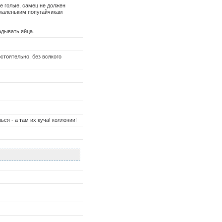
е голые, самец не должен
 маленьким попугайчикам
адывать яйца.
стоятельно, без всякого
ся - а там их куча! коллонии!