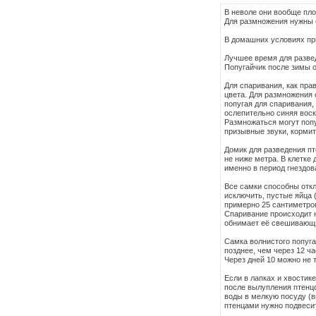
В неволе они вообще пл
Для размножения нужны 
В домашних условиях пр
Лучшее время для разведе
Попугайчик после зимы о
Для спаривания, как пра
цвета. Для размножения 
попугая для спаривания,
ослепительно синяя воско
Размножаться могут попуг
призывные звуки, кормит
Домик для разведения пт
не ниже метра. В клетке
именно в период гнездов
Все самки способны откл
исключить, пустые яйца 
примерно 25 сантиметров
Спаривание происходит н
обнимает её свешивающи
Самка волнистого попуга
позднее, чем через 12 ч
Через дней 10 можно не 
Если в лапках и хвостик
после вылупления птенцо
воды в мелкую посуду (в
птенцами нужно подвесит