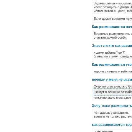
Задача самца – кормить 
часто заходить в домик.
исполняется 40 дней, мо
Если домик вовремя не у
Как размножаются на
Бесполое размножение, и
участия другой особи.
Знает ли кто как раз
я даже забыла "как?"
блина, по этому поводу е
Как размножаются угр
короче сначала у тебя н
почему у меня не раз
Судя по описанию,это Gr
живут в баночке от майо
-им,тупо,мало места,вот
Хочу тоже размножать
нет, даешь стандартно..
avenzio не только растен
как размножаются тр
почкованием