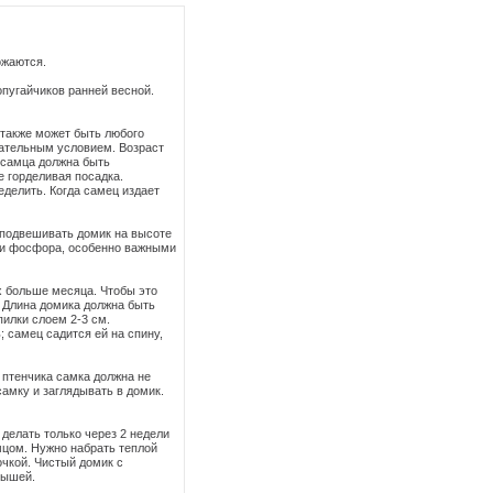
ожаются.
опугайчиков ранней весной.
 также может быть любого
зательным условием. Возраст
 самца должна быть
е горделивая посадка.
еделить. Когда самец издает
 подвешивать домик на высоте
ия и фосфора, особенно важными
х больше месяца. Чтобы это
. Длина домика должна быть
пилки слоем 2-3 см.
; самец садится ей на спину,
 птенчика самка должна не
самку и заглядывать в домик.
 делать только через 2 недели
мцом. Нужно набрать теплой
очкой. Чистый домик с
лышей.