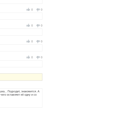
0
0
0
0
0
0
0
0
шка... Подходит, знакомится. А
чего оставляет её одну и со