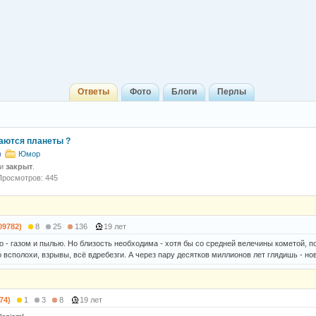
Ответы
Фото
Блоги
Перлы
аются планеты ?
)
Юмор
 и
закрыт
.
Просмотров: 445
09782)
8
25
136
19 лет
 - газом и пылью. Но близость необходима - хотя бы со средней велечины кометой, по
о всполохи, взрывы, всё вдребезги. А через пару десятков миллионов лет глядишь - но
74)
1
3
8
19 лет