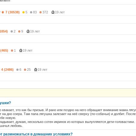
eleniem!
7 (30538)
5
83
372
19 лет
(1854)
2
9
19 лет
 (465)
1
19 лет
4 (2486)
6
25
19 лет
гушки?
о квакает, это как бы призыв. И рано или поздно на него обращает внимание мама лягу
на дно озера. Там папа лягушка залезает на неё сверху (по-собачьи) и долбит. После 
ебе новую.
адывает, думаю, несколько сотен икринок из которых вылупляются дети-головастики.
ушачья любовь.
ют размножаться в домашних условиях?