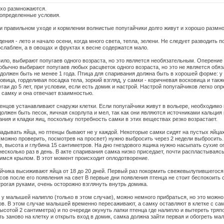
охо размножаются.
определенные условия.
и правильном уходе и кормлении волнистые попугайчики долго живут и хорошо размн
ния - лето и начало осени, когда много света, тепла, зелени. Не следует разводить п
слаблен, а в овощах и фруктах к весне содержатся мало.
вило, выбирают попугаев одного возраста, но это является необязательным. Оперение
обычно выбирают попугаев любых расцветок одного возраста, но это не является обя
 должен быть не менее 1 года. Птица для спаривания должна быть в хорошей форме: у
вица, горделивая посадка тела, зоркий взгляд, у самки - коричневая восковица и такж
аи до 5 лет, при условии, если есть домик и настрой. Настрой попугайчиков легко опр
 самку и она отвечает взаимностью.
енцов устанавливают снаружи клетки. Если попугайчики живут в вольере, необходимо
 должен быть песок, яичная скорлупа и мел, так как они являются источниками кальц
ания и кладки яиц, поскольку потребность самки в этих веществах резко возрастает.
адывать яйца, но птенцы бывают не у каждой. Некоторые самки сидят на пустых яйца
(можно проверить, посмотрев на просвет) нужно выбросить через 2 недели выбросить
, высота и глубина 15 сантиметров. На дно гнездового ящика нужно насыпать сухие о
есколько раз в день. В акте спаривания самка низко приседает, почти распластываясь
мся крылом. В этот момент происходит оплодотворение.
йчика высиживают яйца от 18 до 20 дней. Первый раз покормить свежевылупившегося
асов после его появления на свет В первые дни появления птенца не стоит беспокоить 
трогая руками, очень осторожно взглянуть внутрь домика.
е у малышей налипло (только в этом случае), можно немного прибраться, но это можно
в. В этом случае малышей временно пересаживают, а самку оставляют в клетке с са
ысотой 2 сантиметра) и по очереди окунуть лапки птенца где налипло и вытереть тряп
ь заново на клетку и открыть вход в домик, самка должна зайти первая и обогреть ма