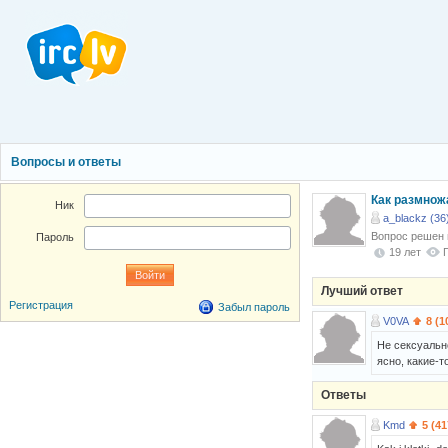
Вопросы и ответы
Как размнож
Ник
a_blackz (36
Вопрос решен
Пароль
19 лет
Лучший ответ
Регистрация
Забыл пароль
V0VA
8 (1
Не сексуально
ясно, какие-т
Ответы
Kmd
5 (41