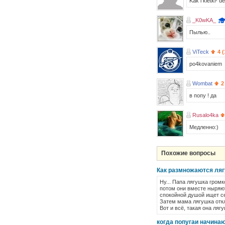
Kak i kletki- d
_K0wKA_
Пылью..
ViTeck
4 
po4kovaniem
Wombat
2
в попу ! да
Rusalo4ka
Медленно:)
Похожие вопросы
Как размножаются ля
Ну... Папа лягушка громк
потом они вместе ныряют 
спокойной душой ищет с
Затем мама лягушка откл
Вот и всё, такая она ляг
когда попугаи начина