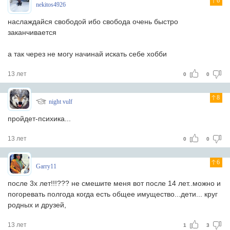
6
nekitos4926
наслаждайся свободой
ибо свобода очень быстро
заканчивается
а так через не могу начинай искать себе хобби
13 лет
0
0
8
night vulf
пройдет-психика...
13 лет
0
0
6
Garry11
после 3х лет!!!???
не смешите меня
вот после 14 лет..можно и
погоревать полгода
когда есть общее имущество...дети... круг
родных и друзей,
13 лет
1
3