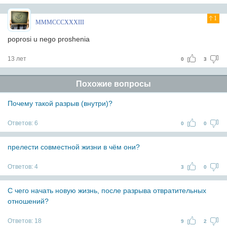
1
MMMCCCXXXIII
poprosi u nego proshenia
13 лет
0
3
Похожие вопросы
Почему такой разрыв (внутри)?
Ответов:
6
0
0
прелести совместной жизни в чём они?
Ответов:
4
3
0
С чего начать новую жизнь, после разрыва отвратительных
отношений?
Ответов:
18
9
2