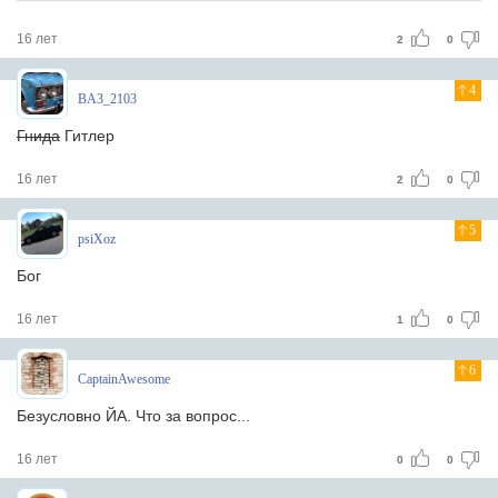
16 лет
2
0
4
BA3_2103
Гнида
Гитлер
16 лет
2
0
5
psiXoz
Бог
16 лет
1
0
6
CaptainAwesome
Безусловно ЙА. Что за вопрос...
16 лет
0
0