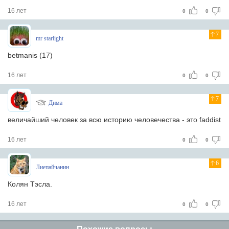
16 лет
0
0
7
mr starlight
betmanis (17)
16 лет
0
0
7
Дима
величайший человек за всю историю человечества - это faddist
16 лет
0
0
6
Лиепайчанин
Колян Тэсла.
16 лет
0
0