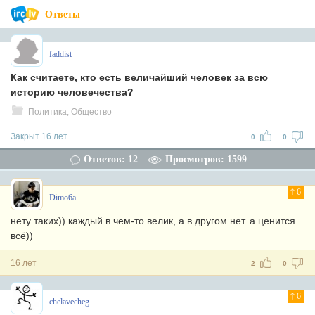
Ответы
faddist
Как считаете, кто есть величайший человек за всю
историю человечества?
Политика, Общество
Закрыт 16 лет
0
0
Ответов: 12
Просмотров: 1599
6
Dimo6a
нету таких)) каждый в чем-то велик, а в другом нет. а ценится
всё))
16 лет
2
0
6
chelavecheg