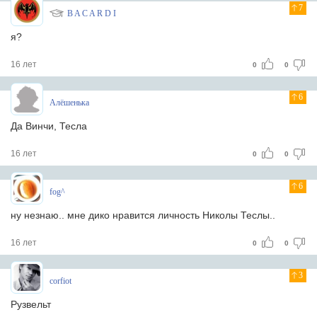
7
B A C A R D I
я?
16 лет
0
0
6
Алёшенька
Да Винчи, Тесла
16 лет
0
0
6
fog^
ну незнаю.. мне дико нравится личность Николы Теслы..
16 лет
0
0
3
corfiot
Рузвельт