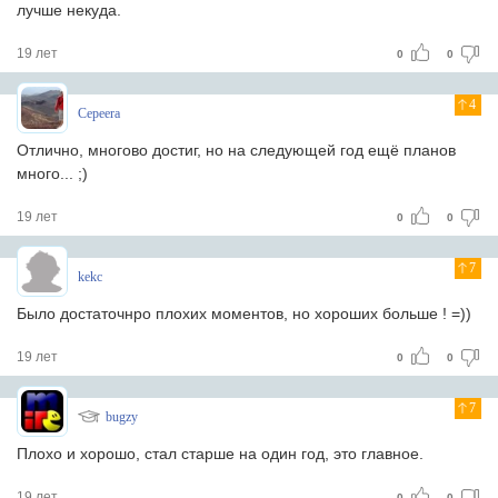
лучше некуда.
19 лет
0
0
4
Cepeera
Отлично, многово достиг, но на следующей год ещё планов
много... ;)
19 лет
0
0
7
kekc
Было достаточнро плохих моментов, но хороших больше ! =))
19 лет
0
0
7
bugzy
Плохо и хорошо, стал старше на один год, это главное.
19 лет
0
0