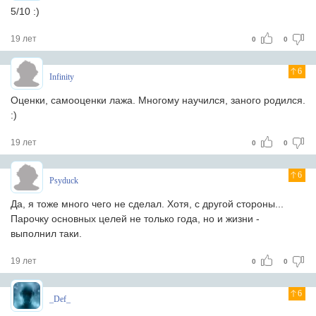
5/10 :)
19 лет
0
0
6
Infinity
Оценки, самооценки лажа. Многому научился, заного родился.
:)
19 лет
0
0
6
Psyduck
Да, я тоже много чего не сделал. Хотя, с другой стороны...
Парочку основных целей не только года, но и жизни -
выполнил таки.
19 лет
0
0
6
_Def_