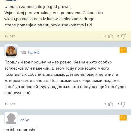
U menja zamechjateljno god prowol!
Vsja zhiznj perevernulasj. Vse po novomu.Zakonchila
wkolu,postupila odin iz luchwix koledzhej v drugoj
strane,pomenjala stranu,novie znakomstva i t.d.
19 лет
0
0
7
FighteR
Прошлый год прошёл как-то ровно, без каких-то особых
всплесков или падений. В этом году произошло много
позитивных событий, значимых для меня; был и негатив, в
котором сам и виноват. Познакомился с хорошими людьми.
Год был хороший. Буду надеяться, что наступающий год будет
ещё лучше =)
19 лет
1
0
4
eAAe
on ishe neproshol