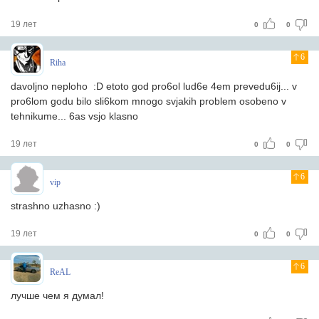
19 лет
0
0
6
Riha
davoljno neploho :D etoto god pro6ol lud6e 4em prevedu6ij... v
pro6lom godu bilo sli6kom mnogo svjakih problem osobeno v
tehnikume... 6as vsjo klasno
19 лет
0
0
6
vip
strashno uzhasno :)
19 лет
0
0
6
ReAL
лучше чем я думал!