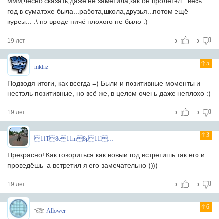
ммм,чесно сказать,даже не заметила,как он пролетел...весь
год в суматохе была...работа,школа,друзья...потом ещё
курсы... :\ но вроде ничё плохого не было :)
19 лет
0
0
5
mklnz
Подводя итоги, как всегда =) Были и позитивные моменты и
нестоль позитивные, но всё же, в целом очень даже неплохо :)
19 лет
0
0
3
11T8e11m8p11l8a11r8^
Прекрасно! Как говориться как новый год встретишь так его и
проведёшь, а встретил я его замечательно ))))
19 лет
0
0
6
Allower