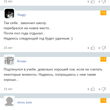
19 лет
0
0
6
Shaggy
Так себе.. закончил школу..
перебрался на новое место..
Почти пол года отдыхал..
Надеюсь следующий год будет удачным :)
19 лет
0
0
4
Козырь
Подтянулся в учебе, довольно хороший гож, если не считать
некоторые моменты. Надеюсь, попращаюсь с ним также
хорошо...
19 лет
0
0
6
electra_karin