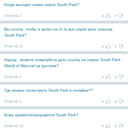
Когда выходит новая серия South-Park?
Ответов:
2
0
0
Вы хотите, чтобы я залил на irc.lv все серии всех сезонов
South Park?
Ответов:
11
4
1
Народ.. можете пожалуйста дать ссылку на серию South Park -
World of Warcraf на русском?
Ответов:
4
0
0
Где можно посмотреть South Park в онлайне??
Ответов:
5
0
0
Кому нравится/ненравится South Park?
Ответов:
10
2
0