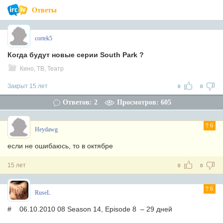
Ответы
cortek5
Когда будут новые серии South Park ?
Кино, ТВ, Театр
Закрыт 15 лет
0
0
Ответов: 2
Просмотров: 605
6
Heydawg
если не ошибаюсь, то в октябре
15 лет
0
0
6
RuseL
# 06.10.2010 08 Season 14, Episode 8 – 29 дней