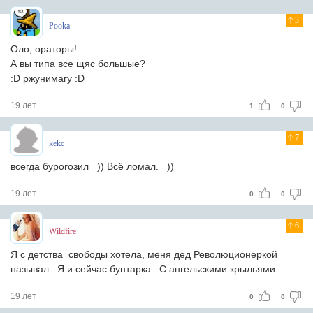
3
Pooka
Оло, ораторы!
А вы типа все щяс большые?
:D ржунимагу :D
19 лет
1
0
7
kekc
всегда бурогозил =)) Всё ломал. =))
19 лет
0
0
6
Wildfire
Я с детства свободы хотела, меня дед Революционеркой
называл.. Я и сейчас бунтарка.. С ангельскими крыльями..
19 лет
0
0