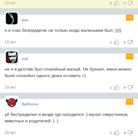
19 лет
0
0
6
lame
я и счас безприделю не только когда маленьким был;-))))
19 лет
1
0
3
exile
не я в детстве был спокойный малый. Не буянил, меня можно
было спокойно одного дома оставить =)
19 лет
1
0
3
BadDemon
уй беспределил я везде где находился :) мучал сверстников,
животных и родителей :) :)
19 лет
1
0