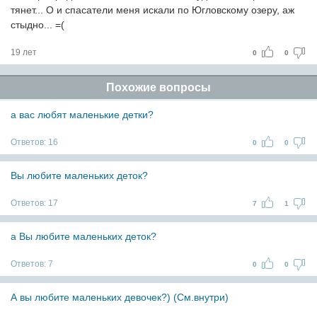
тянет... О и спасатели меня искали по Югловскому озеру, аж
стыдно... =(
19 лет
0
0
Похожие вопросы
а вас любят маленькие детки?
Ответов:
16
0
0
Вы любите маленьких деток?
Ответов:
17
7
1
а Вы любите маленьких деток?
Ответов:
7
0
0
А вы любите маленьких девочек?) (См.внутри)