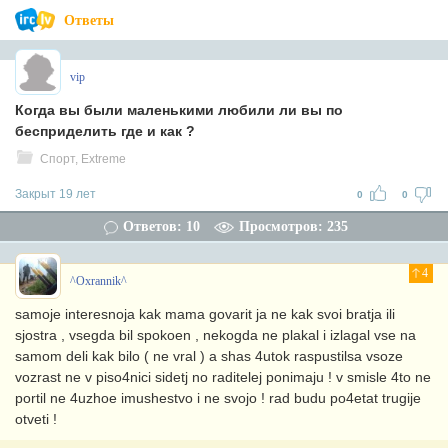
Ответы
vip
Когда вы были маленькими любили ли вы по
бесприделить где и как ?
Спорт, Extreme
Закрыт 19 лет
0
0
Ответов: 10
Просмотров: 235
4
^Oxrannik^
samoje interesnoja kak mama govarit ja ne kak svoi bratja ili
sjostra , vsegda bil spokoen , nekogda ne plakal i izlagal vse na
samom deli kak bilo ( ne vral ) a shas 4utok raspustilsa vsoze
vozrast ne v piso4nici sidetj no raditelej ponimaju ! v smisle 4to ne
portil ne 4uzhoe imushestvo i ne svojo ! rad budu po4etat trugije
otveti !