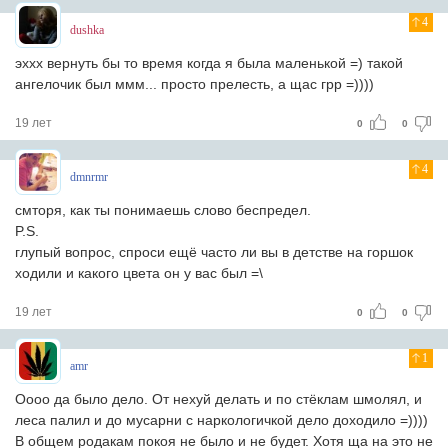
4
dushka
эххх вернуть бы то время когда я была маленькой =) такой
ангелочик был ммм... просто прелесть, а щас грр =))))
19 лет
0
0
4
dmnrmr
смторя, как ты понимаешь слово беспредел.
P.S.
глупый вопрос, спроси ещё часто ли вы в детстве на горшок
ходили и какого цвета он у вас был =\
19 лет
0
0
1
amr
Оооо да было дело. От нехуй делать и по стёклам шмолял, и
леса палил и до мусарни с наркологичкой дело доходило =))))
В общем родакам покоя не было и не будет. Хотя ща на это не