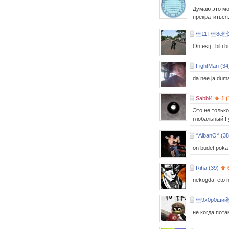
Думаю это мог
прекратиться
11T8e1
On estj , bil i bu
FightMan (34
da nee ja duma
Sabbi4
1 (
Это не тольк
глобальный !
^AlbanO^ (38
on budet poka 
Riha (39)
nekogda! eto n
9x0р0ший
не когда пота