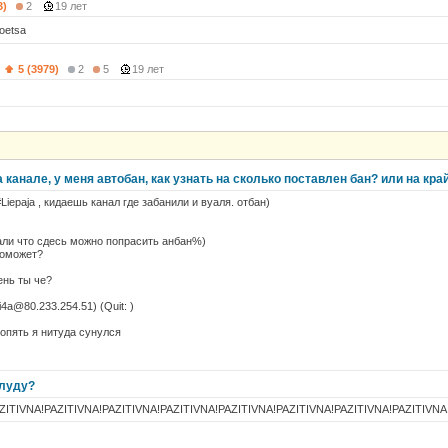
3)
2
19 лет
roetsa
)
5 (3979)
2
5
19 лет
 канале, у меня автобан, как узнать на сколько поставлен бан? или на кра
Liepaja , кидаешь канал где забанили и вуаля. отбан)
азали что сдесь можно попрасить анбан%)
 поможет?
ень ты че?
ri4a@80.233.254.51) (Quit: )
т опять я нитуда сунулся
флуду?
ZITIVNA!PAZITIVNA!PAZITIVNA!PAZITIVNA!PAZITIVNA!PAZITIVNA!PAZITIVNA!PAZITIVNA