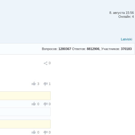
8. августа 15:56
Онлайн: 4
Latviski
Вопросов:
1280367
Ответов:
8812906
, Участников:
370183
Поделиться
0
3
1
0
0
0
0