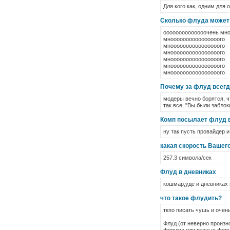
Для кого как, одним для 
Сколько флуда может 
оооооооооооооочень м
мноооооооооооооооого
мноооооооооооооооого
мноооооооооооооооого
мноооооооооооооооого
мноооооооооооооооого
мноооооооооооооооог
Почему за флуд всегда
модеры вечно борятся, ч
так все, "Вы были заблок
Комп посылает флуд в
ну так пусть провайдер и
какая скорость Вашег
257.3 символа/сек
Флуд в дневниках
кошмар,уде и дневниках
что такое флудить?
ткпо писать чушь и очен
Флуд (от неверно произн