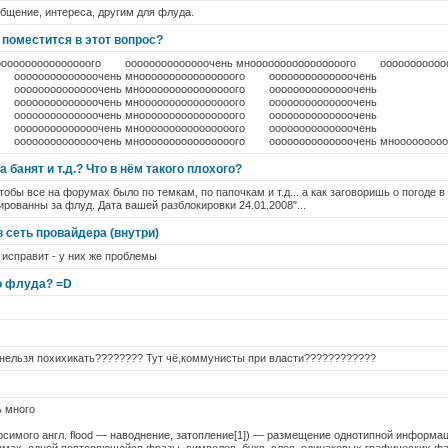
общение, интереса, другим для флуда.
поместится в этот вопрос?
ноооооооооооооооого оооооооооооооочень мноооооооооооооооого ооооооооооо
 оооооооооооооочень мноооооооооооооооого оооооооооооооочень
 оооооооооооооочень мноооооооооооооооого оооооооооооооочень
 оооооооооооооочень мноооооооооооооооого оооооооооооооочень
 оооооооооооооочень мноооооооооооооооого оооооооооооооочень
 оооооооооооооочень мноооооооооооооооого оооооооооооооочень
о оооооооооооооочень мноооооооооооооооого оооооооооооооочень мноооооо
 банят и т.д.? Что в нём такого плохого?
тобы все на форумах было по темкам, по папочкам и т.д... а как заговоришь о погоде 
ированны за флуд. Дата вашей разблокировки 24.01.2008"...
 сеть провайдера (внутри)
 исправит - у них же проблемы
о флуда? =D
 нельзя похихикать???????? Тут чё,коммунисты при власти????????????
ь много
осимого англ. flood — наводнение, затопление[1]) — размещение однотипной информац