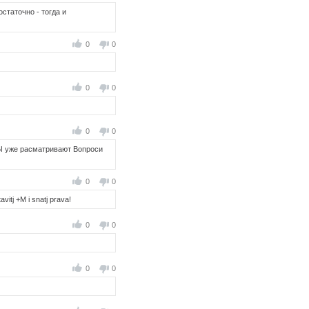
статочно - тогда и
0
0
0
0
0
0
Ы уже расматривают Вопроси
0
0
vitj +M i snatj prava!
0
0
0
0