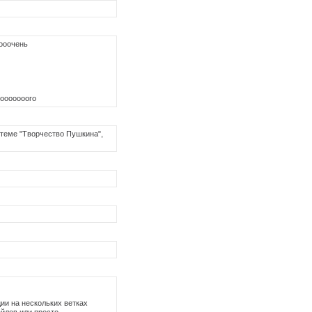
ооочень
оооооооооого
в теме "Творчество Пушкина",
ии на нескольких ветках