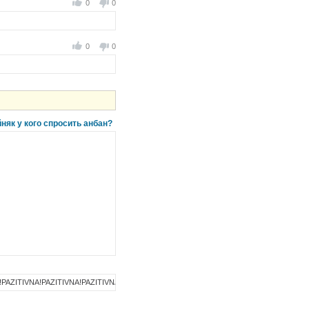
0
0
0
0
йняк у кого спросить анбан?
!PAZITIVNA!PAZITIVNA!PAZITIVNA!PAZITIVNA!PAZITIVNA!PAZITIVNA!PAZITIVNA!PAZITI