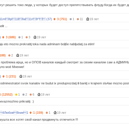
ут решить токо люди, у которых будет доступ препятствывать флуду.Когда их будет до
.
1m8p11l8a11r8^ (37)
3 (751)
1
11
19 лет
dit ...
)
3 (686)
1
3
19 лет
ju eto mozno prekratitj toka nada adminam bolj6e nabljudatj za etim!
188)
2
19 лет
о проблема ирца, но и ОПОВ каналов каждый смотрит за своим каналом сам а АДМИН
 упо моё Мнение!
)
1 (231)
19 лет
odminestratori svoix kanalov ne budut ix preduprezdatj ili banitj v krajnem slu4ae mozno posta
6 (12552)
1
2
6
19 лет
evazmozhno prikratitj :)
4Любов8ник1
1 (159)
1
19 лет
мушта все хотят свой канал продвинуть отлечится !!!