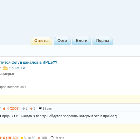
Ответы
Фото
Блоги
Перлы
атится флуд каналов в ИРЦе??
n
Об IRC.LV
 и
закрыт
.
Просмотров: 380
)
4 (2003)
2
5
19 лет
т ирца :) т.е. никогда :) всегда найдутся засранцы которым это в прикол :)
6 (19160)
3
59
168
19 лет