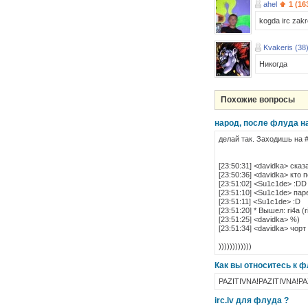
ahel
1 (16
kogda irc zak
Kvakeris (38
Никогда
Похожие вопросы
народ, после флуда на
делай так. Заходишь на #
[23:50:31] <davidka> ск
[23:50:36] <davidka> кто
[23:51:02] <Su1c1de> :DD
[23:51:10] <Su1c1de> пар
[23:51:11] <Su1c1de> :D
[23:51:20] * Вышел: ri4a (
[23:51:25] <davidka> %)
[23:51:34] <davidka> чор
))))))))))))
Как вы относитесь к 
PAZITIVNA!PAZITIVNA!PA
irc.lv для флуда ?