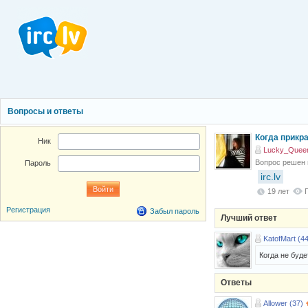
Вопросы и ответы
Когда прикр
Ник
Lucky_Quee
Вопрос решен
Пароль
irc.lv
19 лет
Регистрация
Забыл пароль
Лучший ответ
KatofMart (44
Когда не буде
Ответы
Allower (37)