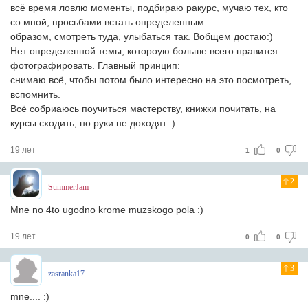
всё время ловлю моменты, подбираю ракурс, мучаю тех, кто
со мной, просьбами встать определенным
образом, смотреть туда, улыбаться так. Вобщем достаю:)
Нет определенной темы, котороую больше всего нравится
фотографировать. Главный принцип:
снимаю всё, чтобы потом было интересно на это посмотреть,
вспомнить.
Всё собриаюсь поучиться мастерству, книжки почитать, на
курсы сходить, но руки не доходят :)
19 лет
1
0
2
SummerJam
Mne no 4to ugodno krome muzskogo pola :)
19 лет
0
0
3
zasranka17
mne.... :)