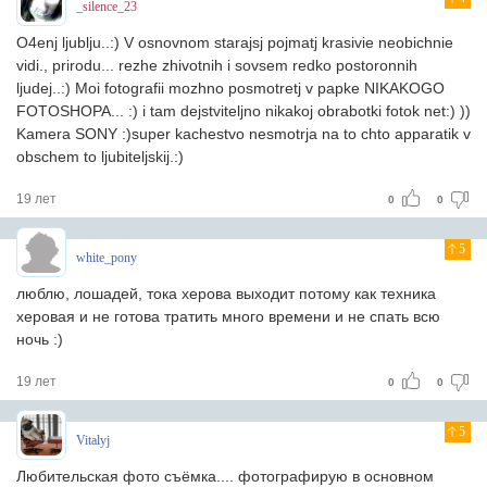
_silence_23
O4enj ljublju..:) V osnovnom starajsj pojmatj krasivie neobichnie
vidi., prirodu... rezhe zhivotnih i sovsem redko postoronnih
ljudej..:) Moi fotografii mozhno posmotretj v papke NIKAKOGO
FOTOSHOPA... :) i tam dejstviteljno nikakoj obrabotki fotok net:) ))
Kamera SONY :)super kachestvo nesmotrja na to chto apparatik v
obschem to ljubiteljskij.:)
19 лет
0
0
5
white_pony
люблю, лошадей, тока херова выходит потому как техника
херовая и не готова тратить много времени и не спать всю
ночь :)
19 лет
0
0
5
Vitalyj
Любительская фото съёмка.... фотографирую в основном