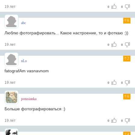
19 лет
0
0
6
abc
Люблю фотографировать... Какое настроение, то и фоткаю :))
19 лет
0
0
2
nLo
fatografAm vasnavnom
19 лет
0
0
6
potusianka
Больше фотографироваться :)
19 лет
0
0
4