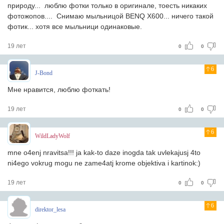
природу... люблю фотки только в оригинале, тоесть никаких
фотожопов.... Снимаю мыльницой BENQ X600... ничего такой
фотик... хотя все мыльници одинаковые.
19 лет
0
0
6
J-Bond
Мне нравится, люблю фоткать!
19 лет
0
0
6
WildLadyWolf
mne o4enj nravitsa!!! ja kak-to daze inogda tak uvlekajusj 4to
ni4ego vokrug mogu ne zame4atj krome objektiva i kartinok:)
19 лет
0
0
6
direktor_lesa