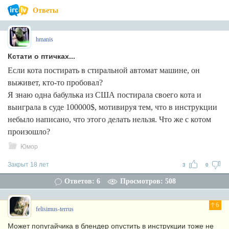
Ответы
hmanis
Кстати о птичках...
Если кота постирать в стиральной автомат машине, он
выживет, кто-то пробовал?
Я знаю одна бабулька из США постирала своего кота и
выиграла в суде 100000$, мотивируя тем, что в инструкции
небыло написано, что этого делать нельзя. Что же с котом
произошло?
Юмор
Закрыт 18 лет
3
0
Ответов: 6
Просмотров: 508
6
felisimus-terrus
Может попугайчика в блендер опустить в инструкции тоже не