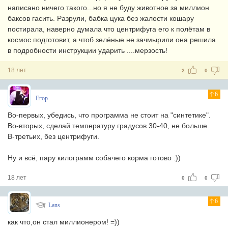
написано ничего такого...но я не буду животное за миллион
баксов гасить. Разрули, бабка цука без жалости кошару
постирала, наверно думала что центрифуга его к полётам в
космос подготовит, а чтоб зелёные не зачмырили она решила
в подробности инструкции ударить ....мерзость!
18 лет
2
0
6
Егор
Во-первых, убедись, что программа не стоит на "синтетике".
Во-вторых, сделай температуру градусов 30-40, не больше.
В-третьих, без центрифуги.
Ну и всё, пару килограмм собачего корма готово :))
18 лет
0
0
6
Lans
как что,он стал миллионером! =))