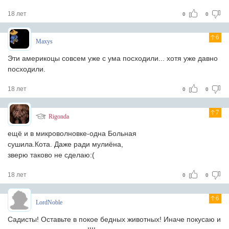
18 лет
0
0
6
Maxys
Эти америкоцы совсем уже с ума посходили... хотя уже давно
посходили.
18 лет
0
0
7
Rigonda
ещё и в микроволновке-одна Больная
сушила.Кота. Даже ради мулиёна,
зверю таково не сделаю:(
18 лет
0
0
6
LordNoble
Садисты! Оставьте в покое бедных животных! Иначе покусаю и