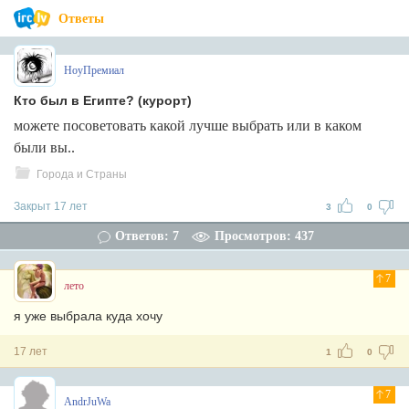
Ответы
НоуПремиал
Кто был в Египте? (курорт)
можете посоветовать какой лучше выбрать или в каком
были вы..
Города и Страны
Закрыт 17 лет
3
0
Ответов: 7
Просмотров: 437
7
лето
я уже выбрала куда хочу
17 лет
1
0
7
AndrJuWa