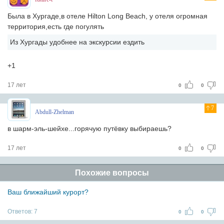
Была в Хургаде,в отеле Hilton Long Beach, у отеля огромная
территория,есть где погулять
Из Хургады удобнее на экскурсии ездить
+1
17 лет
0
0
7
Abdull-Zhelman
в шарм-эль-шейхе...горячую путёвку выбираешь?
17 лет
0
0
Похожие вопросы
Ваш ближайший курорт?
Ответов:
7
0
0