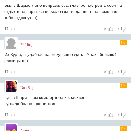
Был в Шарме ) мне понравилось, главное настроить себя на
отдых и не париться по мелочам, тогда ничто не помешает
тебе отдохнуть ))
17 лет
0
0
6
Fruhling
Из Хургады удобнее на экскурсии ездить. А так...большой
разницы нет.
17 лет
0
0
7
Non-Stop
Едь в Шарм - там комфортнее и красивее.
хургада более простинкая.
17 лет
0
0
7
future-t