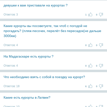
девушки к вам приставали на курортах ?
Ответов:
3
1
0
Какие курорты вы посоветуете, так чтоб с погодой не
прогадать? (пляж-песочек, перелёт без пересадок(не дальше
3000км)
Ответов:
4
0
0
На Мадагаскаре есть курорты ?
Ответов:
4
0
0
Что необходимо взять с собой в поездку на курорт?
Ответов:
18
6
0
Какие есть курорты в Латвии?
Ответов:
10
0
0