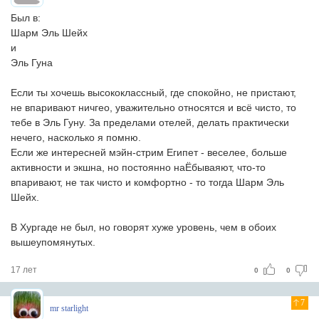
Был в:
Шарм Эль Шейх
и
Эль Гуна
Если ты хочешь высококлассный, где спокойно, не пристают,
не впаривают ничгео, уважительно относятся и всё чисто, то
тебе в Эль Гуну. За пределами отелей, делать практически
нечего, насколько я помню.
Если же интересней мэйн-стрим Египет - веселее, больше
активности и экшна, но постоянно наЁбываяют, что-то
впаривают, не так чисто и комфортно - то тогда Шарм Эль
Шейх.
В Хургаде не был, но говорят хуже уровень, чем в обоих
вышеупомянутых.
17 лет
0
0
7
mr starlight