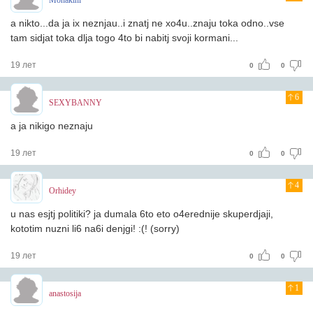
Monakini
a nikto...da ja ix neznjau..i znatj ne xo4u..znaju toka odno..vse
tam sidjat toka dlja togo 4to bi nabitj svoji kormani...
19 лет
0
0
6
SEXYBANNY
a ja nikigo neznaju
19 лет
0
0
4
Orhidey
u nas esjtj politiki? ja dumala 6to eto o4erednije skuperdjaji,
kototim nuzni li6 na6i denjgi! :(! (sorry)
19 лет
0
0
1
anastosija