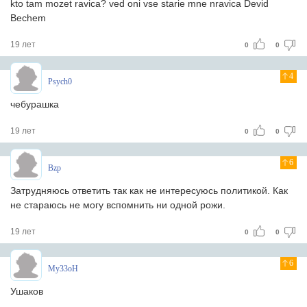
kto tam mozet ravica? ved oni vse starie mne nravica Devid
Bechem
19 лет
0
0
4
Psych0
чебурашка
19 лет
0
0
6
Bzp
Затрудняюсь ответить так как не интересуюсь политикой. Как
не стараюсь не могу вспомнить ни одной рожи.
19 лет
0
0
6
My33oH
Ушаков