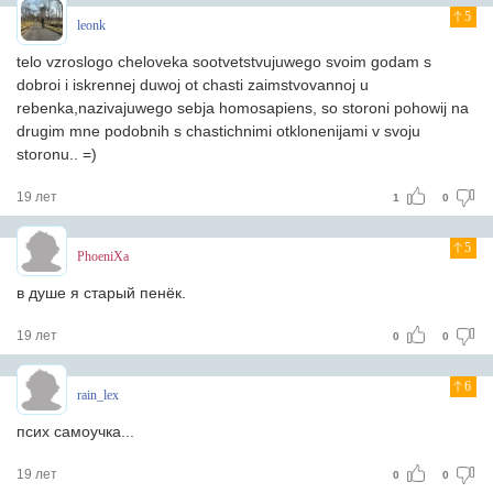
5
leonk
telo vzroslogo cheloveka sootvetstvujuwego svoim godam s
dobroi i iskrennej duwoj ot chasti zaimstvovannoj u
rebenka,nazivajuwego sebja homosapiens, so storoni pohowij na
drugim mne podobnih s chastichnimi otklonenijami v svoju
storonu.. =)
19 лет
1
0
5
PhoeniXa
в душе я старый пенёк.
19 лет
0
0
6
rain_lex
псих самоучка...
19 лет
0
0