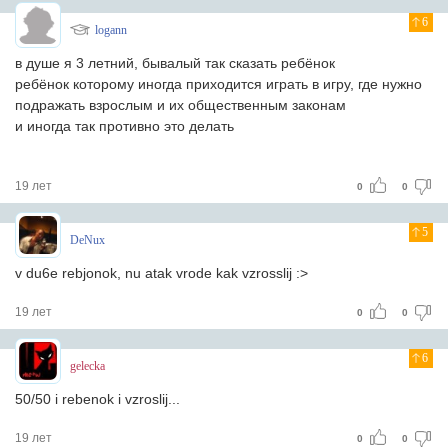
6
logann
в душе я 3 летний, бывалый так сказать ребёнок
ребёнок которому иногда приходится играть в игру, где нужно
подражать взрослым и их общественным законам
и иногда так противно это делать
19 лет
0
0
5
DeNux
v du6e rebjonok, nu atak vrode kak vzrosslij :>
19 лет
0
0
6
gelecka
50/50 i rebenok i vzroslij...
19 лет
0
0