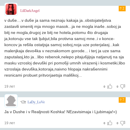
2
LilDarkAngel
v du6e....v du6e ja sama neznaju kakaja ja..obstojateljstva
zastavili smenitj mja mnogo masok...ja ne mogla ina4e..soboj ja
bitj ne mogla,drugoj ze bitj ne hotela,potomu 4to drugaja
ja,kotoruju vse tak ljubjut,bila protivna samoj mne..i v konce-
koncov ja re6ila ostatjsja samoj soboj,noja uze poterjalasj...kak
malenjkaja devo4ka v neznakomom gorode... i terj ja uze sama
zaputalasj,kto ja...libo rebenok,nelepo pitaju6jijsja natjanutj na sja
masku vzrosloj devu6ki pri pomo6ji umnih virazenij i kosmetiki,libo
vzroslaja devu6ka,kotoraja,naivno hlopaja nakra6ennimi
resnicami probuet pritvorjaetsja mali6koj...
19 лет
0
0
7
LaDy_LoVe
Ja v Dushe i v Realjnosti Koshka! NEzavisimaja i Ljubimaja!=)
19 лет
0
0