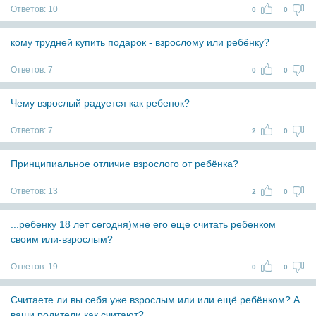
Ответов:
10
0
0
кому трудней купить подарок - взрослому или ребёнку?
Ответов:
7
0
0
Чему взрослый радуется как ребенок?
Ответов:
7
2
0
Принципиальное отличие взрослого от ребёнка?
Ответов:
13
2
0
...ребенку 18 лет сегодня)мне его еще считать ребенком
своим или-взрослым?
Ответов:
19
0
0
Считаете ли вы себя уже взрослым или или ещё ребёнком? А
ваши родители как считают?