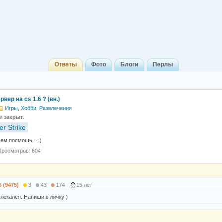
Ответы
Фото
Блоги
Перлы
вер на cs 1.6 ? (вн.)
Игры, Хобби, Развлечения
 и
закрыт
.
r Strike
ем посмощь... :)
Просмотров: 604
6 (9475)
3
43
174
15 лет
влекался. Напиши в личку )