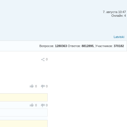
7. августа 10:47
Онлайн: 4
Latviski
Вопросов:
1280363
Ответов:
8812895
, Участников:
370182
Поделиться
0
0
0
0
0