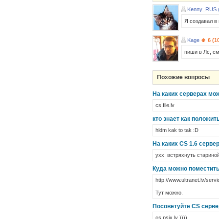
Kenny_RUS 
Я создавал в 
Kage
6 (1
пиши в Лс, см
Похожие вопросы
На каких серверах мож
cs.file.lv
кто знает как положить
hldm kak to tak :D
На каких CS 1.6 серве
ухх встряхнуть стариной
Куда можно поместить
http://www.ultranet.lv/serv
Тут можно.
Посоветуйте CS серве
cs.psix.lv ))))