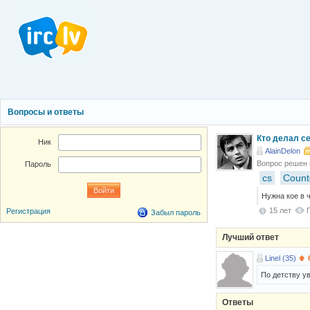
Вопросы и ответы
Кто делал сер
Ник
AlainDelon
Вопрос решен
Пароль
cs
Counte
Нужна кое в ч
15 лет
Регистрация
Забыл пароль
Лучший ответ
Linel (35)
По детству у
Ответы