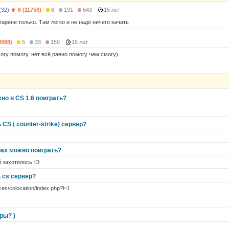
(32)
6 (11750)
8
191
643
15 лет
гарене только. Там легко и не надо ничего качать
0988)
5
33
159
15 лет
огу помогу, нет всё равно помогу чем смогу)
но в CS 1.6 поиграть?
 CS ( counter-strike) сервер?
рах можно поиграть?
 захотелось :D
 cs сервер?
ices/colocation/index.php?l=1
ры? )