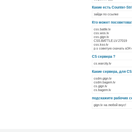
Какие есть Counter-Str
зайди по ссылке
Кто может посоветова
css.battle.lv
css.wos.lv
css.gign.lv
CSS.BATTLE.LV:27019
css.kso.lv
p.s советую скачать в34
CS сервера ?
cs.warcity.lv
Какие сервера, для C
csdm.gign.lv
csdm.bagem.lv
cs.gign.lv
cs.bagem.lv
подскажите рабочих се
gign.lv на любой вкус!