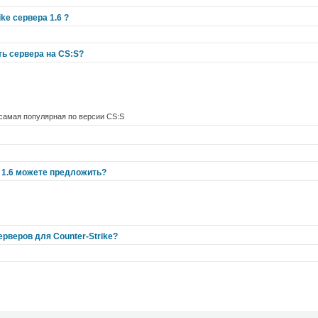
ike сервера 1.6 ?
ть сервера на CS:S?
 самая популярная по версии CS:S
S 1.6 можете предложить?
рверов для Counter-Strike?