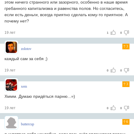
этом ничего странного или зазорного, особенно в наше время
гребанного капитализма и равенства полов. Но согласитесь,
если есть деньги, всегда приятно сделать кому-то приятное. А
почему нет?
19 лет
1
0
3
zolotov
каждый сам за себя ;)
19 лет
0
0
3
xem
Хммм. Думаю придёться парню...=)
19 лет
0
0
6
buttercup