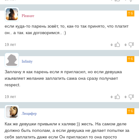
6
Pleasure
если куда-то парень зовёт, то, как-то так принято, что платит
он.. а так. как договоримся.. :)
19 лет
0
0
6
Infinity
Заплачу я как парень если я пригласил, но если девушка
изьявляет желание заплатить сама она сразу получает
respect.
19 лет
0
0
6
Люцифер
Как же девушки привыкли к халяве:)) жесть. На самом деле
должно быть пополам, а если девушка не делает попытки за
себя заплатить даже если Он пригласил то она просто