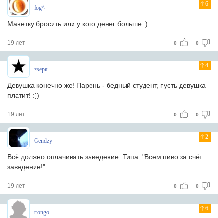
6
fog^
Манетку бросить или у кого денег больше :)
19 лет
0
0
4
зверя
Девушка конечно же! Парень - бедный студент, пусть девушка
платит! :))
19 лет
0
0
2
Gendzy
Всё должно оплачивать заведение. Типа: "Всем пиво за счёт
заведение!"
19 лет
0
0
6
trongo