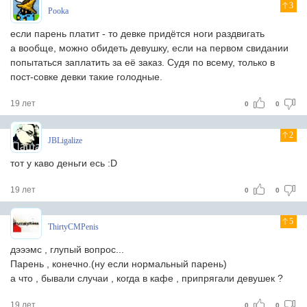
3
Pooka
если парень платит - то девке придётся ноги раздвигать
а вообще, можно обидеть девушку, если на первом свидании
попытаться заплатить за её заказ. Судя по всему, только в
пост-совке девки такие голодные.
19 лет
0
0
2
JBLigalize
тот у каво деньги есь :D
19 лет
0
0
5
ThirtyCMPenis
дэээмс , глупый вопрос...
Парень , конечно.(ну если нормальный парень)
а что , бывали случаи , когда в кафе , припрягали девушек ?
19 лет
0
0