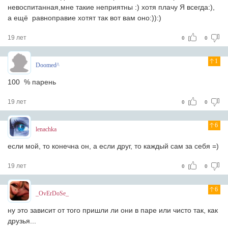
невоспитанная,мне такие неприятны :) хотя плачу Я всегда:),
а ещё равноправие хотят так вот вам оно:)):)
19 лет
0
0
1
Doomed^
100 % парень
19 лет
0
0
6
lenachka
если мой, то конечна он, а если друг, то каждый сам за себя =)
19 лет
0
0
6
_OvErDoSe_
ну это зависит от того пришли ли они в паре или чисто так, как
друзья...