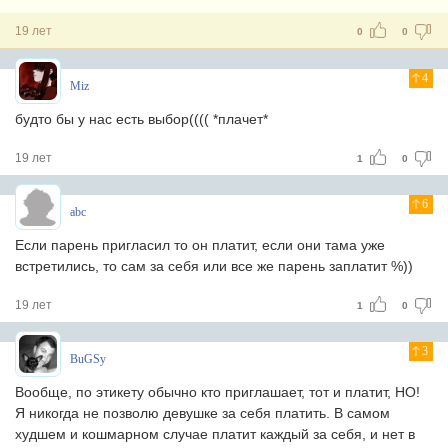
19 лет
0
0
4
Miz
будто бы у нас есть выбор(((( *плачет*
19 лет
1
0
6
abc
Если парень пригласил то он платит, если они тама уже
встретились, то сам за себя или все же парень заплатит %))
19 лет
1
0
3
BuGSy
Вообще, по этикету обычно кто приглашает, тот и платит, НО!
Я никогда не позволю девушке за себя платить. В самом
худшем и кошмарном случае платит каждый за себя, и нет в