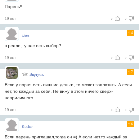
Парень!!
19 лет
0
0
4
ideea
в реале, у нас есть выбор?
19 лет
0
0
7
Виртулис
Если у парня есть лишние деньги, то может заплатить. А если
нет, то каждый за себя. Не вижу в этом ничего сверх-
неприличного
19 лет
0
0
6
Kucher
Если парень приглашал,тогда он =) А если нет.то каждый за