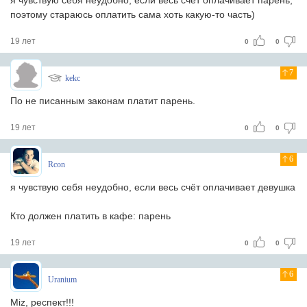
я чувствую себя неудобно, если весь счёт оплачивает парень,
поэтому стараюсь оплатить сама хоть какую-то часть)
19 лет
0
0
7
kekc
По не писанным законам платит парень.
19 лет
0
0
6
Rcon
я чувствую себя неудобно, если весь счёт оплачивает девушка
Кто должен платить в кафе: парень
19 лет
0
0
6
Uranium
Miz, респект!!!