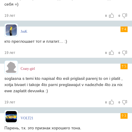
себя =)
19 лет
0
0
4
JmK
кто преглошает тот и платит.... :)
19 лет
0
0
5
Crazy-girl
soglasna s temi kto napisal 4to esli priglasil parenj to on i platit ,
xotja bivaet i takoje 4to parni preglawajut v nadezhde 4to za nix
ewe zaplatit devuwka :)
19 лет
0
0
3
VOLT21
Парень, т.к. это признак хорошего тона.