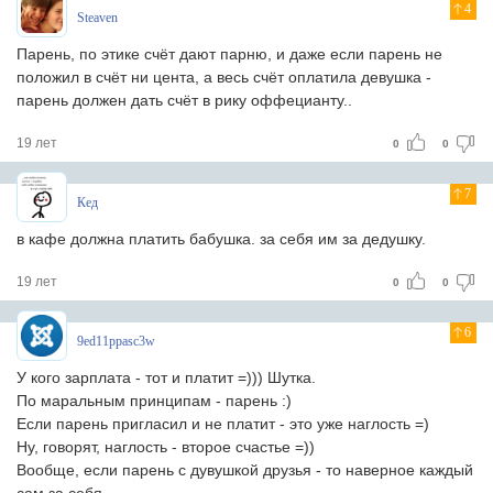
4
Steaven
Парень, по этике счёт дают парню, и даже если парень не
положил в счёт ни цента, а весь счёт оплатила девушка -
парень должен дать счёт в рику оффецианту..
19 лет
0
0
7
Кед
в кафе должна платить бабушка. за себя им за дедушку.
19 лет
0
0
6
9ed11ppasc3w
У кого зарплата - тот и платит =))) Шутка.
По маральным принципам - парень :)
Если парень пригласил и не платит - это уже наглость =)
Ну, говорят, наглость - второе счастье =))
Вообще, если парень с дувушкой друзья - то наверное каждый