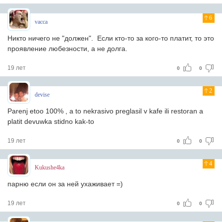
6
vacca
Никто ничего не "должен". Если кто-то за кого-то платит, то это
проявление любезности, а не долга.
19 лет
0
0
2
devise
Parenj etoo 100% , a to nekrasivo preglasil v kafe ili restoran a
platit devuwka stidno kak-to
19 лет
0
0
4
Kukushe4ka
парню если он за ней ухаживает =)
19 лет
0
0