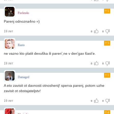
1
Pavlen4o
Parenj odnozna4no =)
19 лет
0
0
5
Rasto
ne vazno kto platit devu6ka ili paren',ne v den'gax 6ast'e.
19 лет
0
0
1
Damaged
A eto zavisit ot davnosti otnoshenij! sperva parenj, potom uzhe
zavisit ot obstajateljstv!
19 лет
0
0
4