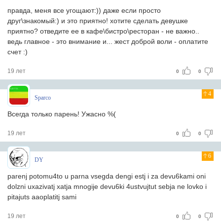
правда, меня все угощают:)) даже если просто
друг\знакомый:) и это приятно! хотите сделать девушке
приятно? отведите ее в кафе\бистро\ресторан - не важно..
ведь главное - это внимание и... жест доброй воли - оплатите
счет :)
19 лет
0
0
4
Sparco
Всегда только парень! Ужасно %(
19 лет
0
0
6
DY
parenj potomu4to u parna vsegda dengi estj i za devu6kami oni
dolzni uxazivatj xatja mnogije devu6ki 4ustvujtut sebja ne lovko i
pitajuts aaoplatitj sami
19 лет
0
0