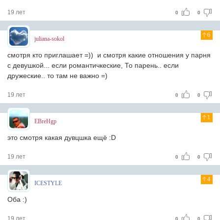
19 лет
0
0
6
juliana-sokol
смотря кто приглашает =)) и смотря какие отношения у парня
с девушкой... если романтичкеские, То парень.. если
дружеские.. то там не важно =)
19 лет
0
0
1
EBreHgp
это смотря какая дувцшка ещё :D
19 лет
0
0
4
ICESTYLE
Оба :)
19 лет
0
0