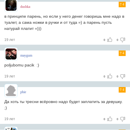
4
dushka
в принципе парень, но если у него денег говоришь мне надо в
туалет, а сама ножки в ручки и от туда =) а парень пусть
натурай платит =)))
19 лет
0
0
4
maygum
poljubomu pacik :)
19 лет
0
0
4
phie
Да хоть ты тресни всёровно надо будет заплатить за девушку.
;)
19 лет
0
0