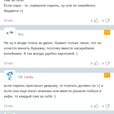
сам за себя.
Если пара - то, наверное парень, ну или из семейного
бюджета =)
19 лет
0
0
4
Dest
Не ну я везде плачу за двоих, бывает только такое, что не
хочется менять бумажку, поэтому вместе наскребаем
копейками. А так всегда удобно карточкой :)
19 лет
0
0
7
Lile4ka
если парень пригласил девушку, то платить должен он =) а
если они еще мало знакомы или вместе решили пойцти в
кафе, то каждый сам за себя :)
19 лет
0
0