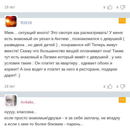
19 лет
0
0
5
TOX1N
Ммм... ситуаций много! Это смотря как расматривать! У меня
есть знакомый он уехал в Англию , познакомился с девушкой (
разведена , но двоё детей ) , понравился ей! Теперь живут
вместе! Скажу что большенство вещей оплачивает она! Также
тут есть знакомый в Латвии который живёт с девушкой , у них
условия такие : Он платит за квартиру , одевает обоих и
кормит! А она водит и платит за него в ресторане, подарки
дарит! ;)
19 лет
0
0
6
Avelanka_
нуууу, классика...
если просто знакомые\друзья - я за себя заплачу, не впадлу
а если с кем-то более близким - парень...