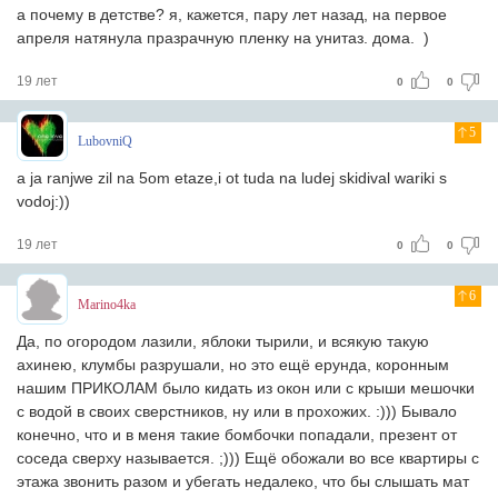
а почему в детстве? я, кажется, пару лет назад, на первое
апреля натянула празрачную пленку на унитаз. дома. )
19 лет
0
0
5
LubovniQ
a ja ranjwe zil na 5om etaze,i ot tuda na ludej skidival wariki s
vodoj:))
19 лет
0
0
6
Marino4ka
Да, по огородом лазили, яблоки тырили, и всякую такую
ахинею, клумбы разрушали, но это ещё ерунда, коронным
нашим ПРИКОЛАМ было кидать из окон или с крыши мешочки
с водой в своих сверстников, ну или в прохожих. :))) Бывало
конечно, что и в меня такие бомбочки попадали, презент от
соседа сверху называется. ;))) Ещё обожали во все квартиры с
этажа звонить разом и убегать недалеко, что бы слышать мат