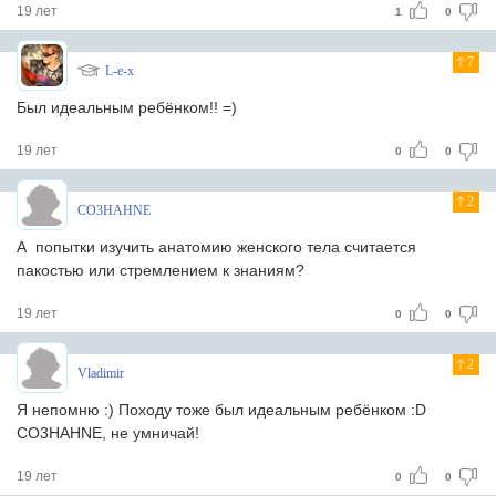
19 лет
1
0
7
L-e-x
Был идеальным ребёнком!! =)
19 лет
0
0
2
CO3HAHNE
А попытки изучить анатомию женского тела считается
пакостью или стремлением к знаниям?
19 лет
0
0
2
Vladimir
Я непомню :) Походу тоже был идеальным ребёнком :D
CO3HAHNE, не умничай!
19 лет
0
0