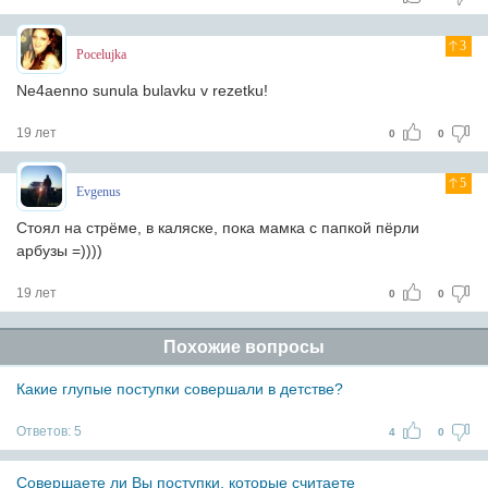
3
Pocelujka
Ne4aenno sunula bulavku v rezetku!
19 лет
0
0
5
Evgenus
Стоял на стрёме, в каляске, пока мамка с папкой пёрли
арбузы =))))
19 лет
0
0
Похожие вопросы
Какие глупые поступки совершали в детстве?
Ответов:
5
4
0
Совершаете ли Вы поступки, которые считаете