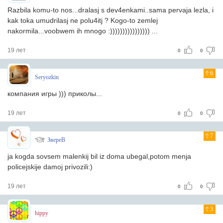
Razbila komu-to nos...dralasj s dev4enkami..sama pervaja lezla, i
kak toka umudrilasj ne polu4itj ? Kogo-to zemlej
nakormila...voobwem ih mnogo :)))))))))))))))) ...
19 лет
0
0
6
Seryozkin
компания игры ))) приколы...
19 лет
0
0
7
ЗвереВ
ja kogda sovsem malenkij bil iz doma ubegal,potom menja
policejskije damoj privozili:)
19 лет
0
0
3
hippy