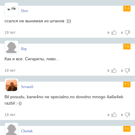
4
Dest
ссался не вынимая из штанов :)))
19 лет
0
0
6
Bzp
Как и все. Сигареты, пиво...
19 лет
0
0
5
SevanaS
Bil posudu, kane4no ne specialno,no dovolno mnogo 4a6e4ek
razbil :-))
19 лет
0
0
6
Cheetah