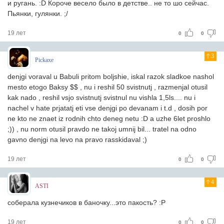
и ругань. :D Короче весело было в детстве.. не то шо сейчас.
Пьянки, гулянки. ;/
19 лет
0
0
3
Pickaxe
denjgi voraval u Babuli pritom boljshie, iskal razok sladkoe nashol
mesto etogo Baksy $$ , nu i reshil 50 svistnutj , razmenjal otusil
kak nado , reshil vsjo svistnutj svistnul nu vishla 1,5ls.... nu i
nachel v hate prjatatj eti vse denjgi po devanam i t.d , dosih por
ne kto ne znaet iz rodnih chto deneg netu :D a uzhe 6let proshlo
;)) , nu norm otusil pravdo ne takoj umnij bil... tratel na odno
gavno denjgi na levo na pravo rasskidaval ;)
19 лет
0
0
4
ASTI
соберала кузнечиков в баночку...это пакость? :Р
19 лет
0
0