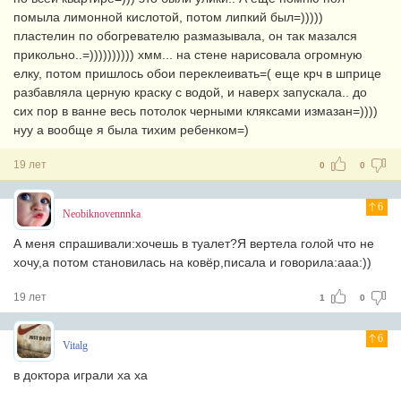
помыла лимонной кислотой, потом липкий был=)))))
пластелин по обогревателю размазывала, он так мазался
прикольно..=)))))))))) хмм... на стене нарисовала огромную
елку, потом пришлось обои переклеивать=( еще крч в шприце
разбавляла церную краску с водой, и наверх запускала.. до
сих пор в ванне весь потолок черными кляксами измазан=))))
нуу а вообще я была тихим ребенком=)
19 лет
0
0
6
Neobiknovennnka
А меня спрашивали:хочешь в туалет?Я вертела голой что не
хочу,а потом становилась на ковёр,писала и говорила:ааа:))
19 лет
1
0
6
Vitalg
в доктора играли ха ха