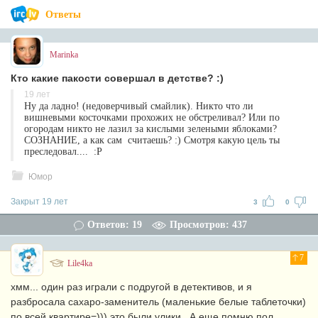
Ответы
Marinka
Кто какие пакости совершал в детстве? :)
19 лет
Ну да ладно! (недоверчивый смайлик). Никто что ли
вишневыми косточками прохожих не обстреливал? Или по
огородам никто не лазил за кислыми зелеными яблоками?
СОЗНАНИЕ, а как сам считаешь? :) Смотря какую цель ты
преследовал.... :Р
Юмор
Закрыт 19 лет
3
0
Ответов: 19
Просмотров: 437
7
Lile4ka
хмм... один раз играли с подругой в детективов, и я
разбросала сахаро-заменитель (маленькие белые таблеточки)
по всей квартире=))) это были улики.. А еще помню пол