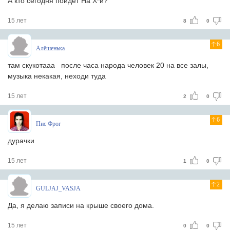
А кто сегодня пойдёт На Х*й?
15 лет
8
0
6
Алёшенька
там скукотааа
после часа народа человек 20 на все залы,
музыка некакая, неходи туда
15 лет
2
0
6
Пис Фрог
дурачки
15 лет
1
0
2
GULJAJ_VASJA
Да, я делаю записи на крыше своего дома.
15 лет
0
0