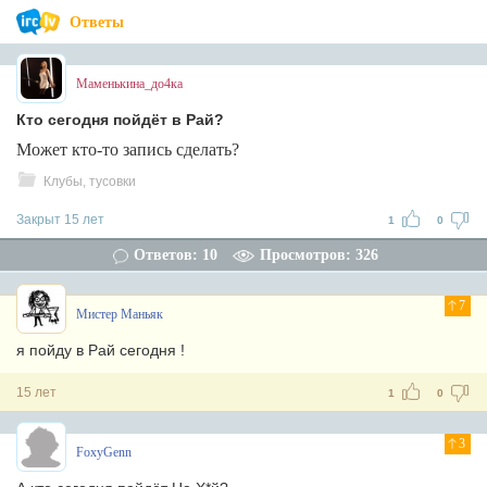
Ответы
Маменькина_до4ка
Кто сегодня пойдёт в Рай?
Может кто-то запись сделать?
Клубы, тусовки
Закрыт 15 лет
1
0
Ответов: 10
Просмотров: 326
7
Мистер Маньяк
я пойду в Рай сегодня !
15 лет
1
0
3
FoxyGenn