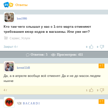
Ответы
lom1986
Кто там чего слышал у нас с 1-ого марта отменяют
требования кюэр кодов в магазины. Или уже нет?
Сервис, Услуги
Закрыт 4 г
0
0
Ответов: 5
Просмотров: 411
7
kermit32dll
Да, а в апреле вообще всё отменят. Да и не до масок людям
нынче
4 г
1
3
7
B A C A R D I