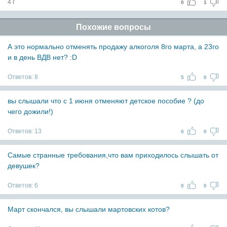
4 г
0
1
Похожие вопросы
А это нормально отменять продажу алкоголя 8го марта, а 23го
и в день ВДВ нет? :D
Ответов:
8
5
0
вы слышали что с 1 июня отменяют детское пособие ? (до
чего дожили!)
Ответов:
13
0
0
Самые странные требования,что вам приходилось слышать от
девушек?
Ответов:
6
0
0
Март скончался, вы слышали мартовских котов?