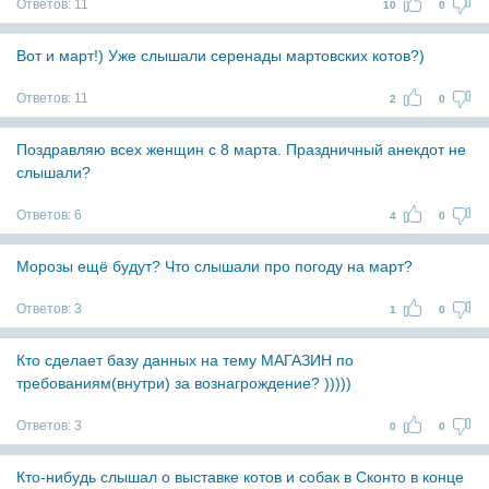
Ответов:
11
10
0
Вот и март!) Уже слышали серенады мартовских котов?)
Ответов:
11
2
0
Поздравляю всех женщин с 8 марта. Праздничный анекдот не
слышали?
Ответов:
6
4
0
Морозы ещё будут? Что слышали про погоду на март?
Ответов:
3
1
0
Кто сделает базу данных на тему МАГАЗИН по
требованиям(внутри) за вознагрождение? )))))
Ответов:
3
0
0
Кто-нибудь слышал о выставке котов и собак в Сконто в конце