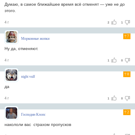
Думаю, в самое ближайшее время всё отменят — уже не до
этого.
4 г
2
1
7
Морковные жопки
Ну да, отменяют.
4 г
1
0
8
night vulf
да
4 г
1
0
2
Господин Клопс
накололи вас страхом пропусков