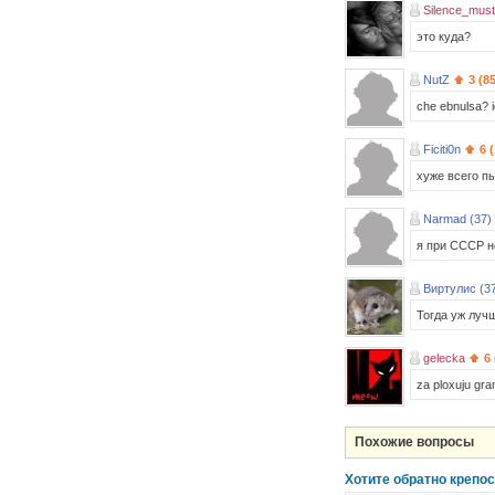
Silence_must
это куда?
NutZ
3 (8
che ebnulsa? id
Ficiti0n
6 
хуже всего п
Narmad (37)
я при СССР н
Виртулис (3
Тогда уж луч
gelecka
6
za ploxuju gra
Похожие вопросы
Хотите обратно крепо