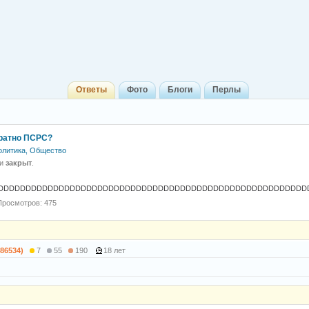
Ответы
Фото
Блоги
Перлы
братно ПСРС?
олитика, Общество
 и
закрыт
.
DDDDDDDDDDDDDDDDDDDDDDDDDDDDDDDDDDDDDDDDDDDDDDDDDDDDDDDD
Просмотров: 475
(86534)
7
55
190
18 лет