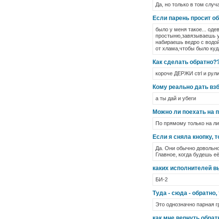
Да, но только в том слу
Если парень просит об
было у меня такое... од
простыню,завязываешь уз
набираешь ведро с водой
от хлама,чтобы было куда
Как сделать обратно?
короче ДЕРЖИ ctrl и рул
Кому реально дать взб
а ты дай и убеги
Можно ли поехать на п
По прямому только на ли
Если я сняла кнопку, т
Да. Они обычно довольно
Главное, когда будешь е
каких исполнителей в
БИ-2
Туда - сюда - обратно,
Это однозначно парная г
как мне вернуть обрат