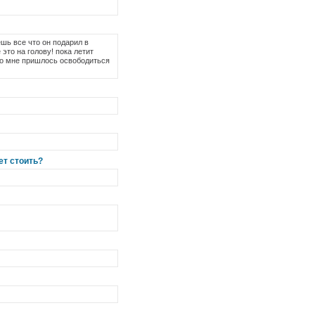
шь все что он подарил в
то на голову! пока летит
 но мне пришлось освободиться
ет стоить?