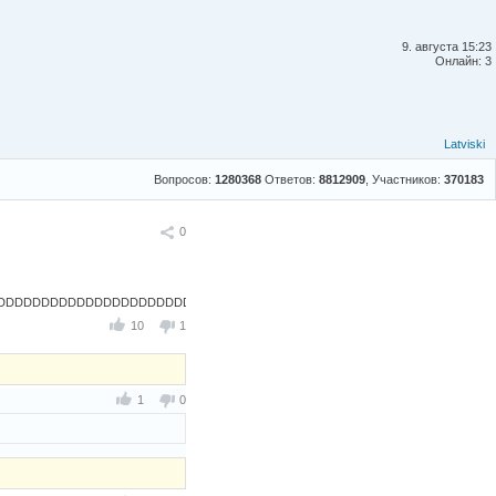
9. августа 15:23
Онлайн: 3
Latviski
Вопросов:
1280368
Ответов:
8812909
, Участников:
370183
Поделиться
0
DDDDDDDDDDDDDDDDDDDDDDDDDDDDDDDDDDDDDDDDDDDDDDDDDDDDDDDDD
10
1
1
0