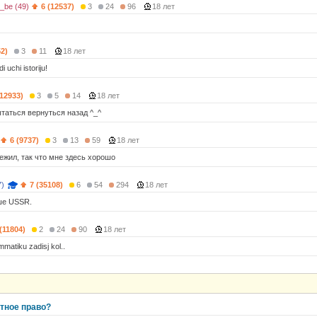
_be (49)
6 (12537)
3
24
96
18 лет
52)
3
11
18 лет
i uchi istoriju!
(12933)
3
5
14
18 лет
ытаться вернуться назад ^_^
6 (9737)
3
13
59
18 лет
ежил, так что мне здесь хорошо
7)
7 (35108)
6
54
294
18 лет
ше USSR.
 (11804)
2
24
90
18 лет
mmatiku zadisj kol..
стное право?