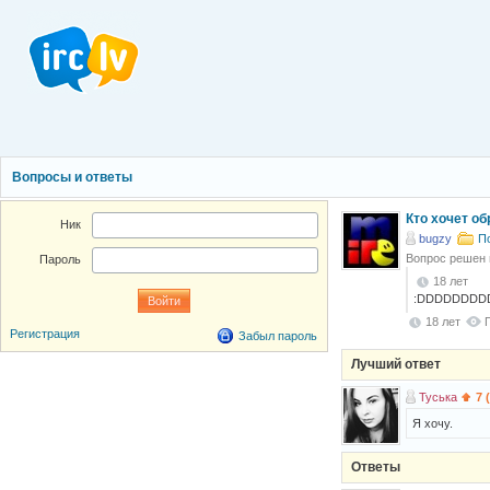
Вопросы и ответы
Кто хочет о
Ник
bugzy
П
Вопрос решен
Пароль
18 лет
:DDDDDDD
18 лет
Регистрация
Забыл пароль
Лучший ответ
Туська
7 
Я хочу.
Ответы