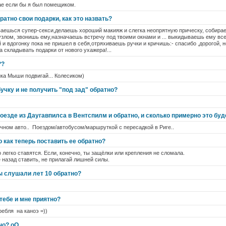
чае если бы я был помещиком.
ратно свои подарки, как это назвать?
еваешься супер-секси,делаешь хороший макияж и слегка неопрятную прическу, собирае
лом, звонишь ему,назначаешь встречу под твоими окнами и ... выкидываешь ему все э
 и вдогонку пока не пришел в себя,отряхиваешь ручки и кричишь:- спасибо ,дорогой,
 складывать подарки от нового ухажера!...
??
ика Мыши подвигай... Колесиком)
учку и не получить "под зад" обратно?
оезде из Даугавпилса в Вентспилм и обратно, и сколько примерно это буд
чном авто.. Поездом/автобусом/маршруткой с пересадкой в Риге..
о как теперь поставить ее обратно?
 легко ставятся. Если, конечно, ты защёлки или крепления не сломала.
ё назад ставить, не прилагай лишней силы.
ы слушали лет 10 обратно?
 тебе и мне приятно?
ребля на каноэ =))
но? оО