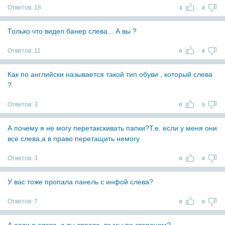
Ответов:
18
3
0
Только что видел банер слева... А вы ?
Ответов:
11
0
0
Как по английски называется такой тип обуви , который слева
?
Ответов:
3
0
0
А почему я не могу перетакскивать папки?Т.е. если у меня они
все слева,а в право перетащить немогу
Ответов:
3
0
0
У вас тоже пропала панель с инфой слева?
Ответов:
7
0
0