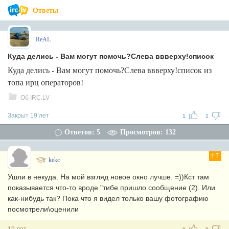
Ответы
ReAL
Куда делись - Вам могут помочь?Слева ввверху!список
Куда делись - Вам могут помочь?Слева ввверху!список из
топа ирц операторов!
Об IRC.LV
Закрыт 19 лет
1
1
Ответов: 5
Просмотров: 132
7
kekc
Ушли в некуда. На мой взгляд новое окно лучше. =))Кст там
показывается что-то вроде "тибе пришло сообщение (2). Или
как-нибудь так? Пока что я видел только вашу фотографию
посмотрели\оценили