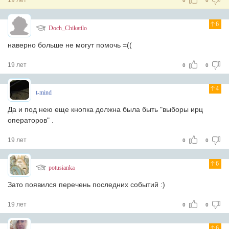
19 лет
0
0
6
Doch_Chikatilo
наверно больше не могут помочь =((
19 лет
0
0
4
t-mind
Да и под нею еще кнопка должна была быть "выборы ирц
операторов" .
19 лет
0
0
6
potusianka
Зато появился перечень последних событий :)
19 лет
0
0
6