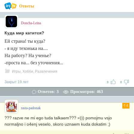
Ответы
Doncha-Leina
Куда мир катится?
Ей страна! ты куда?
- я иду техонька на....
На работу? На ученье?
-проста на... без уточнения...
Игры, Хобби, Развлечения
Закрыт 19 лет
3
0
Ответов: 3
Просмотров: 463
4
rasta-padonak
??? razve ne mi ego tuda talkaem??? =))) pomojmu vsjo
normaljno i o4enj veselo, skoro uznaem kuda dokatim ;)