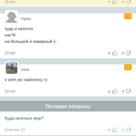
19 лет
1
0
6
logann
туда и катится
нах*й
на большой и коварный х..
19 лет
0
0
5
leonk
v verh po naklonnoj =)
19 лет
0
0
Похожие вопросы
Куда катиться мир?
Ответов:
13
0
0