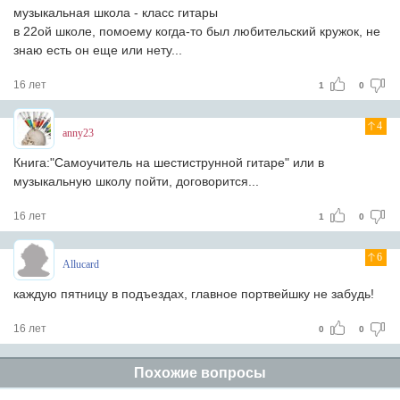
музыкальная школа - класс гитары
в 22ой школе, помоему когда-то был любительский кружок, не
знаю есть он еще или нету...
16 лет
1
0
4
anny23
Книга:"Самоучитель на шестиструнной гитаре" или в
музыкальную школу пойти, договорится...
16 лет
1
0
6
Allucard
каждую пятницу в подъездах, главное портвейшку не забудь!
16 лет
0
0
Похожие вопросы