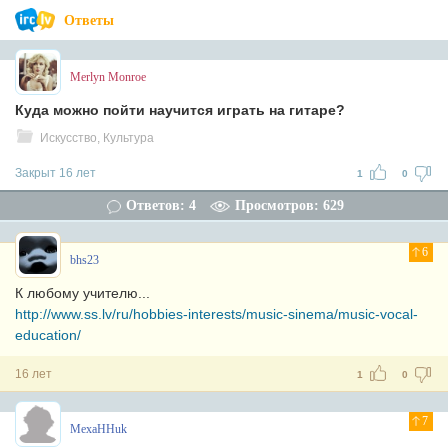
Ответы
Merlyn Monroe
Куда можно пойти научится играть на гитаре?
Искусство, Культура
Закрыт 16 лет
1
0
Ответов: 4
Просмотров: 629
6
bhs23
К любому учителю...
http://www.ss.lv/ru/hobbies-interests/music-sinema/music-vocal-
education/
16 лет
1
0
7
MexaHHuk