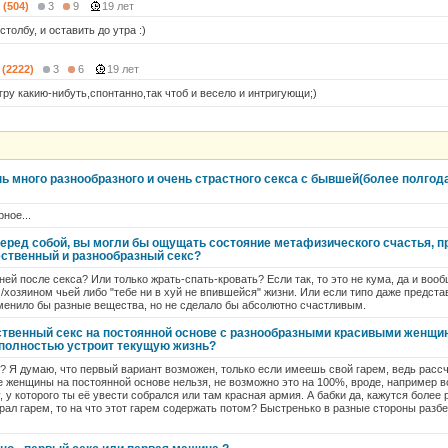
 (504)
3
9
19 лет
толбу, и оставить до утра :)
 (2222)
3
6
19 лет
гру какию-нибуть,спонтанно,так чтоб и весело и интригующи;)
ь много разнообразного и очень страстного секса с бывшей(более полгода
ное...
еред собой, вы могли бы ощущать состояние метафизического счастья, пр
ественный и разнообразный секс?
с ней после секса? Или только жрать-спать-кровать? Если так, то это не кума, да и воо
/хозяином чьей либо "тебе ни в хуй не впившейся" жизни. Или если типо даже предста
заменило бы разные вещества, но не сделало бы абсолютно счастливым.
ственный секс на постоянной основе с разнообразными красивыми женщи
о полностью устроит текущую жизнь?
? Я думаю, что первый вариант возможен, только если имеешь свой гарем, ведь рассч
 женщины на постоянной основе нельзя, не возможно это на 100%, вроде, например всё
, у которого ты её увести собрался или там красная армия. А бабки да, кажутся более
ал гарем, то на что этот гарем содержать потом? Быстренько в разные стороны разбегу