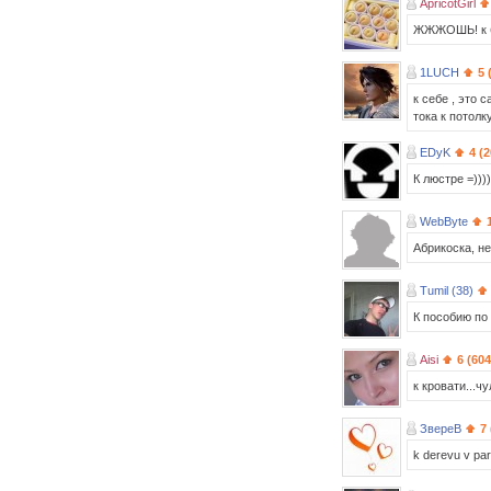
ApricotGirl
ЖЖЖОШЬ! к ба
1LUCH
5 
к себе , это с
тока к потолк
EDyK
4 (
К люстре =)))
WebByte
Абрикоска, не
Tumil (38)
К пособию по 
Aisi
6 (604
к кровати...чу
ЗвереВ
7
k derevu v pa