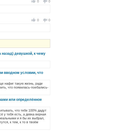
0
0
0
0
 назад) девушкой, к чему
и вводном условии, что
бще нафиг такую жизнь, ради
вить, что появилась-поебались-
нами или определённое
итывать, что тебе 100% дадут
 у тебя есть, а девка верная
 реальными и я бы их выбрал,
тся, к тем, к то в твоём