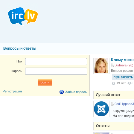
Вопросы и ответы
К чему можн
Ник
Bistrova (26)
Вопрос решен
Пароль
привязать
19 лет
Регистрация
Забыл пароль
Лучший ответ
9ed11ppasc
К крутящимус
На пол под ни
Ответы