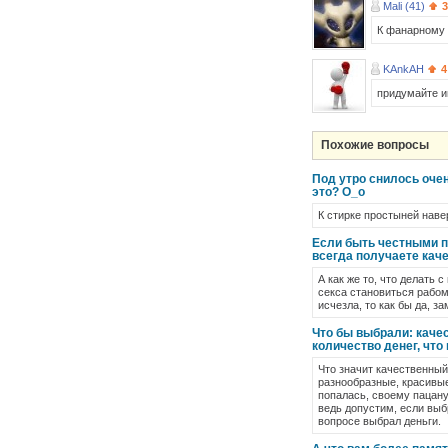
Mali (41)
3
К фанарному с
KAnkAH
4
придумайте и
Похожие вопросы
Под утро снилось очен
это? О_о
К стирке простыней навер
Если быть честными п
всегда получаете кач
А как же то, что делать 
секса становиться рабом
исчезла, то как бы да, 
Что бы выбрали: каче
количество денег, чт
Что значит качественный
разнообразные, красивые
попалась, своему пацану
ведь допустим, если выбр
вопросе выбрал деньги.