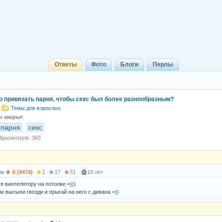
Ответы
Фото
Блоги
Перлы
о привязать парня, чтобы секс был более разнообразным?
Темы для взрослых
 и
закрыт
.
 парня
секс
Просмотров: 360
3w
6 (9474)
2
17
51
19 лет
я винтелятору на потолке =)))
м высыпи гвозди и прыгай на него с дивана =))