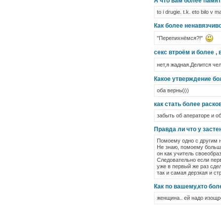
А что вам более памят
to i drugie. t.k. eto bilo v 
Как более ненавязчив
"Перепихнёмся?!"
секс втроём и более ,
нет,я жадная.Делится ч
Какое утверждение бол
оба верны)))
как стать более раско
забыть об аператоре и о
Правда ли что у заст
Помоему одно с другим не
Не знаю, помоему большу
он как учитель своеобра
Следовательно если перв
уже в первый же раз сде
так и самая дерзкая и ст
Как по вашему,кто бо
женщина.. ей надо изощре