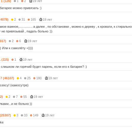
1 (126)
1
2
19 лет
тарее можно привязать :)
(4078)
2
31
165
19 лет
амое важное,............... а далее , по обстановке , можно к дереву , к кровати, к стираль
у не привязывай , падать больно :))
2017)
2
6
19 лет
)) Или к самолёту =))))
1 (115)
1
19 лет
 слишком ли горячий будет парень, если его к батарее? :)
7 (46107)
4
25
180
19 лет
сексу! (камосутре)
2)
2
7
55
19 лет
лками...и не больно ))
 (25307)
3
33
149
19 лет
rke