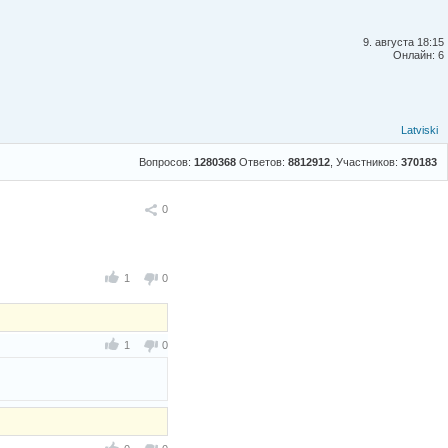
9. августа 18:15
Онлайн: 6
Latviski
Вопросов:
1280368
Ответов:
8812912
, Участников:
370183
Поделиться
0
1
0
1
0