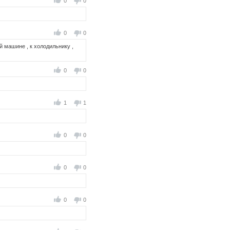
0
0
0
0
ной машине , к холодильнику ,
0
0
1
1
0
0
0
0
0
0