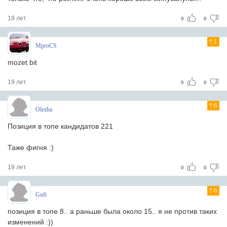
19 лет
0
0
1
MproCS
mozet bit
19 лет
0
0
6
Olezha
Позиция в топе кандидатов 221
Таже фигня :)
19 лет
0
0
6
Gufi
позиция в топе 8.. а раньше была около 15.. я не против таких
изменений :))