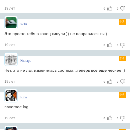
19 лет
0
0
3
sk1n
Это просто тебя в конец кинули )) не понравился ты )
19 лет
0
0
4
Козырь
Нет, это не лаг, изменилась система...теперь все ещё чеснее :)
19 лет
0
0
6
Riha
navernoe lag
19 лет
0
0