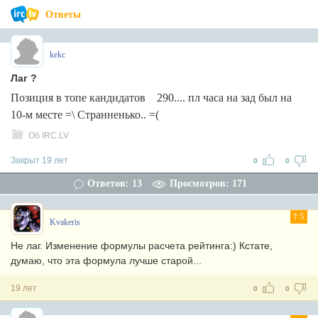
Ответы
kekc
Лаг ?
Позиция в топе кандидатов 290.... пл часа на зад был на
10-м месте =\ Странненько.. =(
Об IRC.LV
Закрыт 19 лет
0
0
Ответов: 13
Просмотров: 171
5
Kvakeris
Не лаг. Изменение формулы расчета рейтинга:) Кстате,
думаю, что эта формула лучше старой...
19 лет
0
0