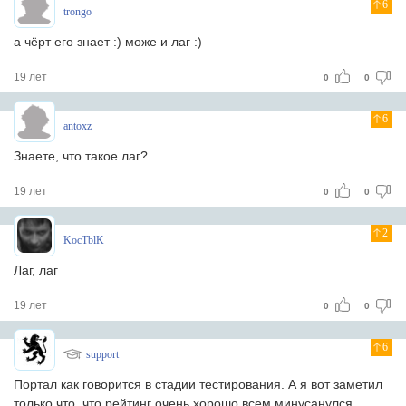
6
trongo
а чёрт его знает :) може и лаг :)
19 лет
0
0
6
antoxz
Знаете, что такое лаг?
19 лет
0
0
2
KocTblK
Лаг, лаг
19 лет
0
0
6
support
Портал как говорится в стадии тестирования. А я вот заметил
только что, что рейтинг очень хорошо всем минусанулся..