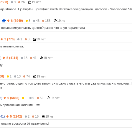
(7550)
9
26
19 лет
naja stranna. Ejo kupila i upravljaet sverh`derzhava vseg vremjon i narodov - Soedinnenie Sht
)
6 (6949)
3
46
156
19 лет
и независимую часть целого? разве что анус паралитика
3 (776)
1
3
19 лет
не независимая.
)
5 (4114)
13
41
19 лет
ду.
00)
1
13
74
19 лет
не страна, судя по тому,что творится можно сказать,что мы уже относимся к колонии.
!!
5)
6 (5856)
1
9
52
19 лет
мериканская калония!!!!!!!!
(41)
5 (2942)
2
16
19 лет
a, ona ne sposobna bit nezavisemoj