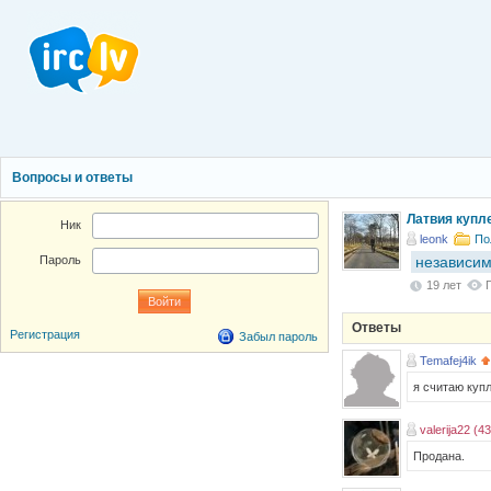
Вопросы и ответы
Латвия купл
Ник
leonk
По
независим
Пароль
19 лет
Ответы
Регистрация
Забыл пароль
Temafej4ik
я считаю куп
valerija22 (43
Продана.