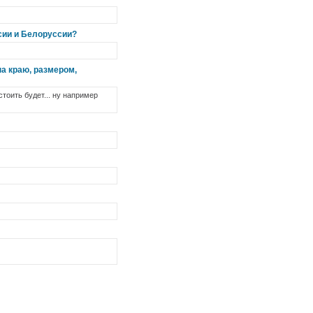
сии и Белоруссии?
на краю, размером,
тоить будет... ну например