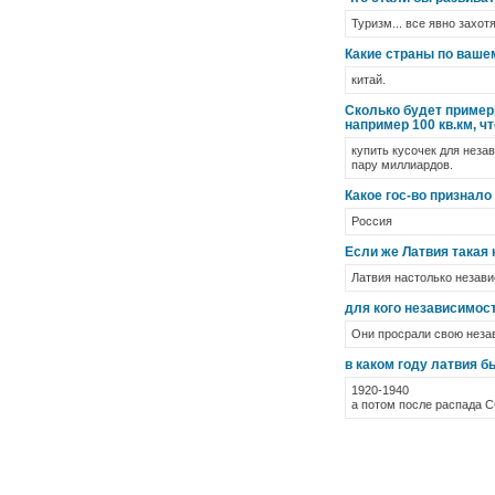
Туризм... все явно захо
Какие страны по ваше
китай.
Сколько будет примерн
например 100 кв.км, ч
купить кусочек для неза
пару миллиардов.
Какое гос-во признал
Россия
Если же Латвия такая 
Латвия настолько незави
для кого независимост
Они просрали свою неза
в каком году латвия б
1920-1940
а потом после распада 