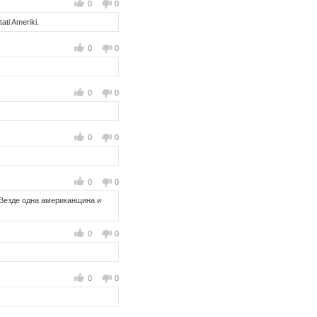
0
0
ati Ameriki.
0
0
0
0
0
0
0
0
..Везде одна американщина и
0
0
0
0