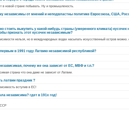
тят в новой стране побывать. Ну и промышленость.
му независимы от мнений и неподвластны политике Евросоюза, США, Рос
о стоить выкупить у какой-нибудь страны (умеренного климата) кусочек 
тобы признать этот кусочек независимым?
висимости нельзя, но в международных водах насыпать искусственный остров можно. с
о первым в 1991 году Латвию независимой республикой?
независимая, почему же она зависит от ЕС, МВФ и т.п.?
симая страна что она даже не зависит от Латвии.
ь латвии праздник ?
висимость вступив в ЕС!
ыла независима? гдет в 191х год!
СССР