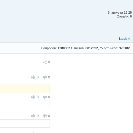
6. августа 16:29
Онлайн: 6
Latviski
Вопросов:
1280362
Ответов:
8812892
, Участников:
370182
Поделиться
0
0
0
0
0
0
0