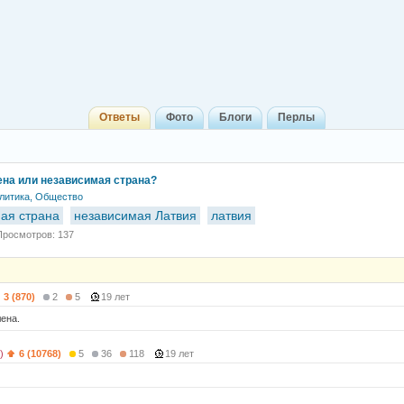
Ответы
Фото
Блоги
Перлы
ена или независимая страна?
литика, Общество
ая страна
независимая Латвия
латвия
Просмотров: 137
3 (870)
2
5
19 лет
лена.
)
6 (10768)
5
36
118
19 лет