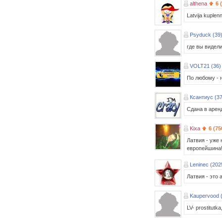
althena
6 
Latvija kuplen
Psyduck (39
где вы видел
VOLT21 (36)
По любому - 
Ксантиус (37
Сдана в арен
Kixa
6 (75
Латвия - уже 
европейшина!
Leninec (202
Латвия - это а
Kaupervood 
LV- prostitutk