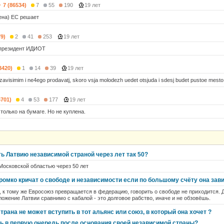
7 (86534)
7
55
190
19 лет
ена) ЕС решает
79)
2
41
253
19 лет
 президент ИДИОТ
3420)
1
14
39
19 лет
zavisimim i ne4ego prodavatj, skoro vsja molodezh uedet otsjuda i sdesj budet pustoe mesto
6701)
4
53
177
19 лет
только на бумаге. Но не куплена.
ь Латвию независимой страной через лет так 50?
Московской областью через 50 лет
громко кричат о свободе и независимости если по большому счёту она зави
о, к тому же Евросоюз превращается в федерацию, говорить о свободе не приходится. Д
ожение Латвии сравнимо с кабалой - это долговое рабство, иначе и не обзовёшь.
рана не может вступить в тот альянс или союз, в который она хочет ?
ть в первую очередь после основания своей независимой страны?