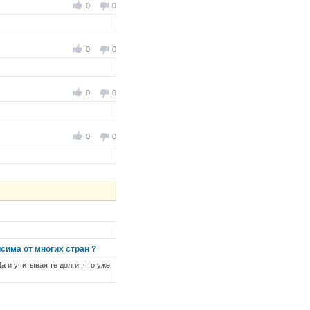
0
0
0
0
0
0
0
0
сима от многих стран ?
а и учитывая те долги, что уже