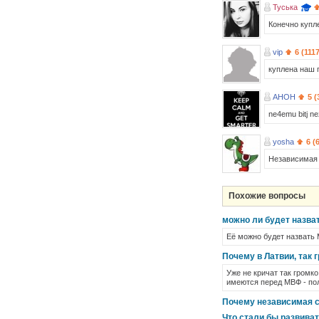
Туська
Конечно купл
vip
6 (111
куплена наш
AHOH
5 (
ne4emu bitj ne
yosha
6 (
Независимая 
Похожие вопросы
можно ли будет назват
Её можно будет назвать 
Почему в Латвии, так 
Уже не кричат так громк
имеются перед МВФ - пол
Почему независимая ст
Что стали бы развива