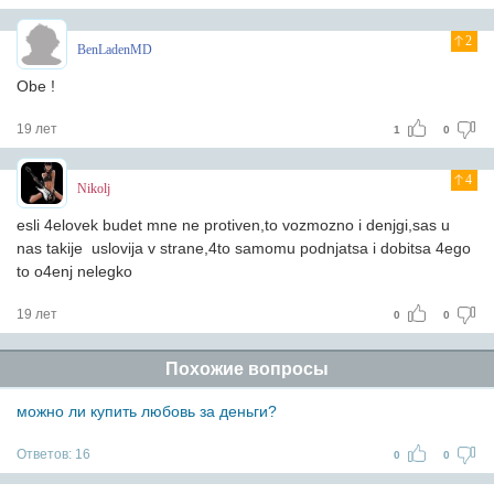
2
BenLadenMD
Obe !
19 лет
1
0
4
Nikolj
esli 4elovek budet mne ne protiven,to vozmozno i denjgi,sas u
nas takije uslovija v strane,4to samomu podnjatsa i dobitsa 4ego
to o4enj nelegko
19 лет
0
0
Похожие вопросы
можно ли купить любовь за деньги?
Ответов:
16
0
0