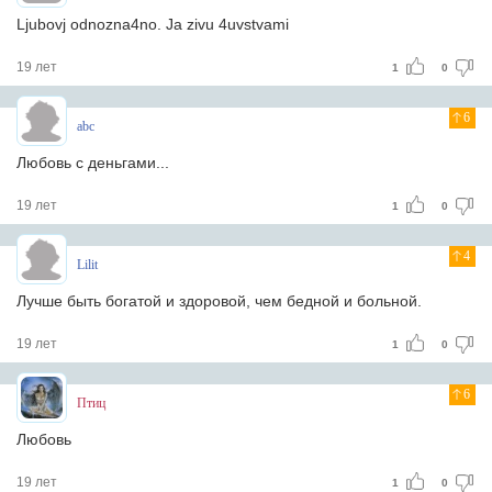
Ljubovj odnozna4no. Ja zivu 4uvstvami
19 лет
1
0
6
abc
Любовь с деньгами...
19 лет
1
0
4
Lilit
Лучше быть богатой и здоровой, чем бедной и больной.
19 лет
1
0
6
Птиц
Любовь
19 лет
1
0