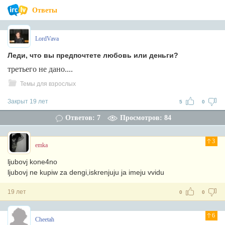
Ответы
LordVava
Леди, что вы предпочтете любовь или деньги?
третьего не дано....
Темы для взрослых
Закрыт 19 лет
5
0
Ответов: 7
Просмотров: 84
3
emka
ljubovj kone4no
ljubovj ne kupiw za dengi,iskrenjuju ja imeju vvidu
19 лет
0
0
6
Cheetah