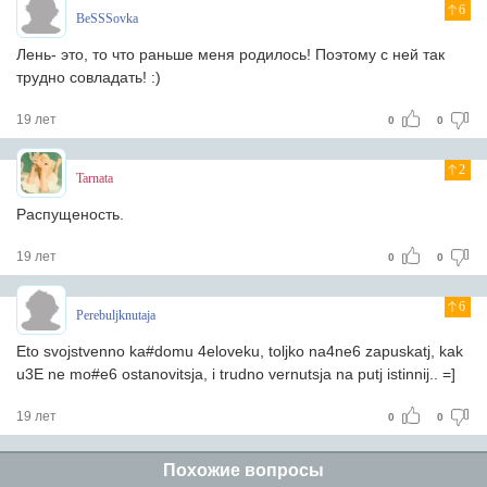
6
BeSSSovka
Лень- это, то что раньше меня родилось! Поэтому с ней так
трудно совладать! :)
19 лет
0
0
2
Tarnata
Распущеность.
19 лет
0
0
6
Perebuljknutaja
Eto svojstvenno ka#domu 4eloveku, toljko na4ne6 zapuskatj, kak
u3E ne mo#e6 ostanovitsja, i trudno vernutsja na putj istinnij.. =]
19 лет
0
0
Похожие вопросы