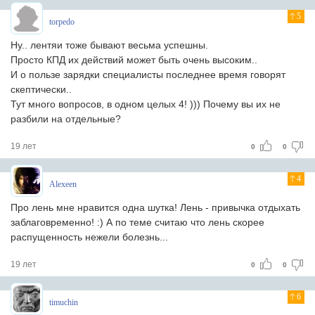
5
torpedo
Ну.. лентяи тоже бывают весьма успешны.
Просто КПД их действий может быть очень высоким..
И о пользе зарядки специалисты последнее время говорят
скептически..
Тут много вопросов, в одном целых 4! ))) Почему вы их не
разбили на отдельные?
19 лет
0
0
4
Alexeen
Про лень мне нравится одна шутка! Лень - привычка отдыхать
заблаговременно! :) А по теме считаю что лень скорее
распущенность нежели болезнь...
19 лет
0
0
6
timuchin