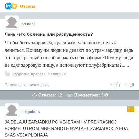
Ответы
persona1
Лень -это болезнь или распущенность?
Чтобы быть здоровым, красивым, успешным, нельзя
лениться. Почему же люди не делают по утрам зарядку, ведь
это прекрасный способ держать себя в форме?Почему люди
не едят здоровую пищу, а используют полуфабрикаты?......
Здоровье, Красота, Медицина
Помещен в нерешенные
0
0
Ответов: 12
Просмотров: 349
1
nikopoloidis
JA DELAJU ZARJADKU PO VE4ERAM I V PREKRASNOJ
FORME, UTROM MNE RABOTE HVATAET ZARJADOK, A EDA
S4AS VSJA PLOHAJA