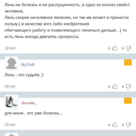
Лень не болезнь и не распущенность, а одно из иногих свойст
человека.
Лень скорее негативное явление, но так же может и принести
пользу.( в качестве кого либо изобретения
обегчающего работу и позволяющего лениться дальше...) то
есть лень иногда двигатеь прогресса.
19 лет
0
0
6
My33oH
Лень - это судьба ;)
19 лет
0
0
3
chocolata_
для меня...это уже болезнь...
19 лет
0
0