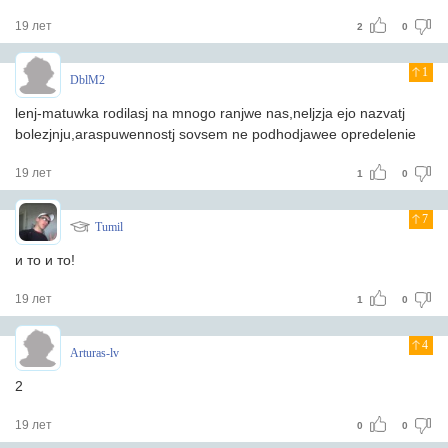
19 лет
2
0
1
DblM2
lenj-matuwka rodilasj na mnogo ranjwe nas,neljzja ejo nazvatj
bolezjnju,araspuwennostj sovsem ne podhodjawee opredelenie
19 лет
1
0
7
Tumil
и то и то!
19 лет
1
0
4
Arturas-lv
2
19 лет
0
0