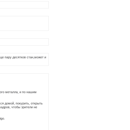
е пару десятков стан,может и
ого металла, и по нашим
ся домой, покурить, открыть
кадров, чтобы зрители не
igo.