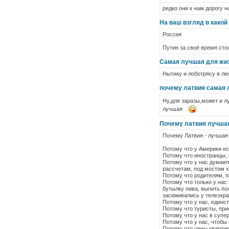
редко они к нам дорогу н
На ваш взгляд в како
Россия
Путин за своё время стол
Самая лучшая для жиз
Нытику и лоботрясу в люб
почему латвия самая 
Ну,для заразы,может и
лучшая
Почему латвия лучшая
Почему Латвия - лучшая 
Потому что у Америки ес
Потому что иностранцы, 
Потому что у нас думают
рассчетам, под мостом х
Потому что родителям, п
Потому что только у нас
бутылку пива, выпить по
засиживались у телеэкра
Потому что у нас, единст
Потому что туристы, прие
Потому что у нас в супер
Потому что у нас, чтобы
Потому что цены квартир