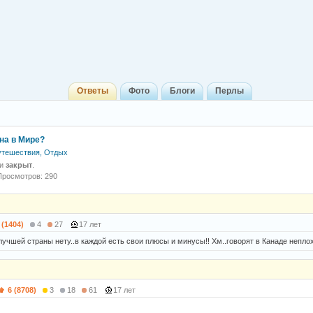
Ответы
Фото
Блоги
Перлы
на в Мире?
утешествия, Отдых
 и
закрыт
.
Просмотров: 290
 (1404)
4
27
17 лет
лучшей страны нету..в каждой есть свои плюсы и минусы!! Хм..говорят в Канаде непло
6 (8708)
3
18
61
17 лет