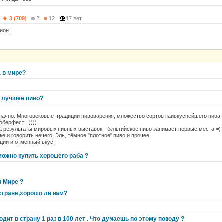
)
3 (709)
2
12
17 лет
ион !
а в мире?
т лучшее пиво?
значно. Многовековые традиции пивоварения, множество сортов наивкуснейшего пива
оберфест =))))
а результаты мировых пивных выставок - бельгийское пиво занимает первые места =)
аже и говорить нечего. Эль, тёмное "плотное" пиво и прочее.
иции и отменный вкус.
можно купить хорошего раба ?
в Мире ?
 стране,хорошо ли вам?
дит в страну 1 раз в 100 лет . Что думаешь по этому поводу ?