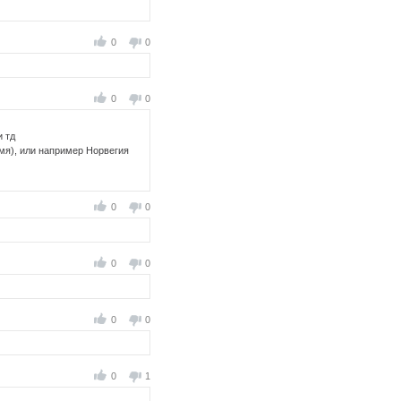
0
0
0
0
и тд
емя), или например Норвегия
0
0
0
0
0
0
0
1