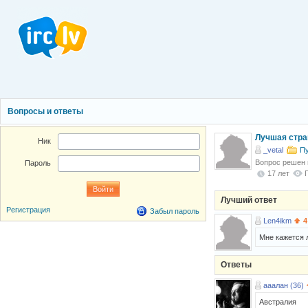
Вопросы и ответы
Лучшая стра
Ник
_vetal
П
Вопрос решен
Пароль
17 лет
Лучший ответ
Регистрация
Забыл пароль
Len4ikm
4
Мне кажется 
Ответы
ааалан (36)
Австралия