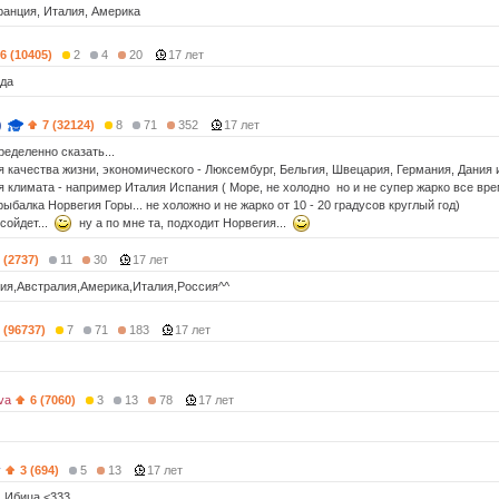
ранция, Италия, Америка
6 (10405)
2
4
20
17 лет
ада
)
7 (32124)
8
71
352
17 лет
ределенно сказать...
я качества жизни, экономического - Люксембург, Бельгия, Швецария, Германия, Дания 
ия климата - например Италия Испания ( Море, не холодно но и не супер жарко все вр
ыбалка Норвегия Горы... не холожно и не жарко от 10 - 20 градусов круглый год)
 сойдет...
ну а по мне та, подходит Норвегия...
 (2737)
11
30
17 лет
ия,Австралия,Америка,Италия,Россия^^
 (96737)
7
71
183
17 лет
va
6 (7060)
3
13
78
17 лет
v
3 (694)
5
13
17 лет
, Ибица <333