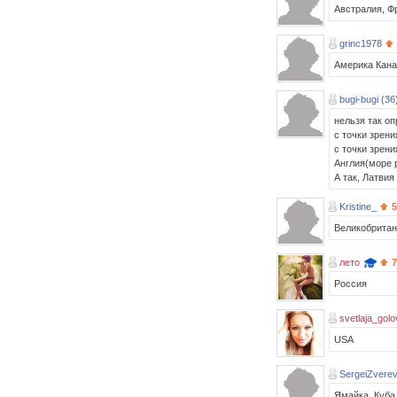
Австралия, Ф
grinc1978
Америка Кан
bugi-bugi (36
нельзя так оп
с точки зрени
с точки зрен
Англия(море р
А так, Латвия
Kristine_
5
Великобритан
лето
7
Россия
svetlaja_golo
USA
SergeiZvere
Ямайка, Куба