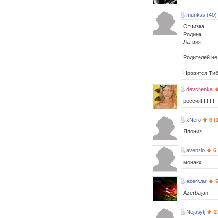
munkss (40)
Отчизна
Родина
Латвия
Родителей не
Нравится Тиб
devchenka
россия!!!!!!!!!
xNero
6 (
Япония
avenzio
6
монако
azeriwar
5
Azerbaijan
Nejasytj
2