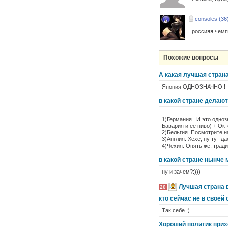
consoles (36
россияя чемп
Похожие вопросы
А какая лучшая стран
Япония ОДНОЗНАЧНО !
в какой стране делаю
1)Германия . И это одно
Бавария и её пиво) + Окт
2)Бельгия. Посмотрите н
3)Англия. Хехе, ну тут д
4)Чехия. Опять же, трад
в какой стране нынче 
ну и зачем?:)))
Лучшая страна 
20
кто сейчас не в своей
Так себе :)
Хороший политик прихо