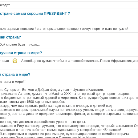
аходят..
й стране самый хороший ПРЕЗИДЕНТ ?
ько зарплат повысил ! и это нормальное явление + живут норм, и нато не нужно!
ни страна?
ой стране будет плохо...
лучшая страна в мире?
 лучшая
А,вообще,не думаю что бы она таковой являлась.После Африканских,и ещ
 страна в мире?
страна в мире!!!
ть Супермен, Бетмен и Добрая Фея, а у нас – Цукмен и Калвитис.
приезжая в Латвию, думают, что Maxima XXX – это торговый центр порно-товаров.
 о бездомных, строя самый дорогой в мире мост. Конструкция будет состоять из цветн
ватит места для 1500 картонных коробок.
режде, чем планировать ребенка, надо встать в очередь в детский сад.
 возможно во время рекламной паузы по телевизору успеть сходить в магазин, вернуть
ловину, сесть на диван и продолжить смотерть фильм, из которого вырезана половина 
нов.
венное, что достигло европейского уровня – это цены.
хавшие в Ригу на поезде, думают, что они находятся в городе, который называется Or
маркетах в час-пик работает только одна касса, у которой стоит 45 человек!
 быть принятым в отделение реанимации, нужно направление от семейного врача.
 в центре Риги равнозначны ценам в Париже или Нью-Йорке.