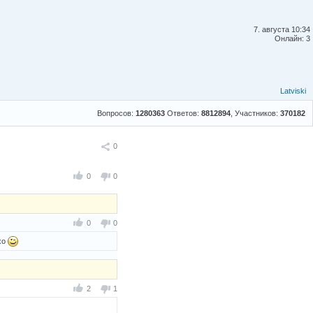
7. августа 10:34
Онлайн: 3
Latviski
Вопросов:
1280363
Ответов:
8812894
, Участников:
370182
Поделиться
0
0
0
0
0
хо
2
1