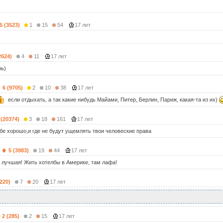
5 (3523)
1
15
54
17 лет
2624)
4
11
17 лет
рь)
6 (9705)
2
10
38
17 лет
если отдыхать, а так какие нибудь Майами, Питер, Берлин, Париж, какая-та из их)
 (20374)
3
18
161
17 лет
ебе хорошо,и где не будут ущемлять твои человеские права
5 (3983)
19
44
17 лет
 лучшая! Жить хотелбы в Америке, там лафа!
1220)
7
20
17 лет
2 (285)
2
15
17 лет