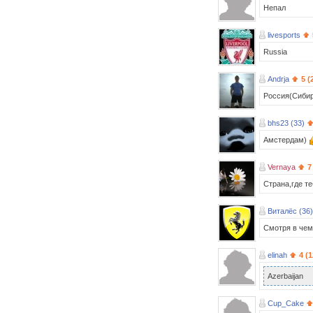
Непал
livesports
Russia
Andrja
5 (
Россия(Сиби
bhs23 (33)
Амстердам)
Vernaya
7
Страна,где т
Виталёс (36)
Смотря в чем
elinah
4 (
Azerbaijan
Cup_Cake