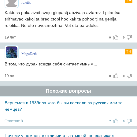
4
ruletik
Kaktuss pokazivait svoju glupastj abzivaja avtarov. I pitaetsa
srifmavac kakoj ta bred ctobi hoc kak ta pohoditj na genija
ruletika. No eto nevozmozhna. Vot eta paradoks.
19 лет
0
0
4
MegaDeth
В том, что дурак всегда себя считает умным...
19 лет
0
0
Похожие вопросы
Вернемся в 1939г за кого бы вы воевали за русских или за
немцев?
Ответов:
8
7
0
Почему у немцев, в отличии от латышей, не возникает