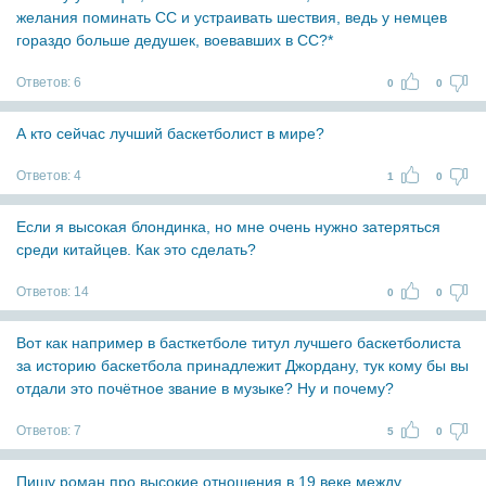
желания поминать СС и устраивать шествия, ведь у немцев
гораздо больше дедушек, воевавших в СС?*
Ответов:
6
0
0
А кто сейчас лучший баскетболист в мире?
Ответов:
4
1
0
Если я высокая блондинка, но мне очень нужно затеряться
среди китайцев. Как это сделать?
Ответов:
14
0
0
Вот как например в басткетболе титул лучшего баскетболиста
за историю баскетбола принадлежит Джордану, тук кому бы вы
отдали это почётное звание в музыке? Ну и почему?
Ответов:
7
5
0
Пишу роман про высокие отношения в 19 веке между