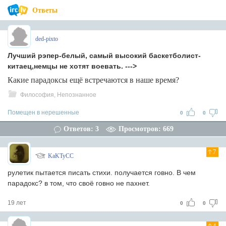
Ответы
ded-pixto
Лучший рэпер-белый, самый высокий баскетболист-
китаец,немцы не хотят воевать. --->
Какие парадоксы ещё встречаются в наше время?
Философия, Непознанное
Помещен в нерешенные
0
0
Ответов: 3
Просмотров: 669
7
KaKTyCC
рулетик пытается писать стихи. получается говно. В чем
парадокс? в том, что своё говно не пахнет.
19 лет
0
0