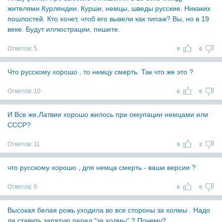
жителями Курляндии. Курши, немцы, шведы русские. Никаких
пошлостей. Кто хочет, чтоб его вывели как типаж? Вы, но в 19
веке. Будут иллюстрации, пишите.
Ответов:
5
0
0
Что русскому хорошо , то немцу смерть. Так что же это ?
Ответов:
10
0
0
И Все же,Латвии хорошо жилось при оккупации немцами или
СССР?
Ответов:
11
5
2
что русскому хорошо , для немца смерть - ваши версии ?
Ответов:
6
0
0
Высокая белая рожь уходила во все стороны за холмы . Надо
ли ставить запятую перед "за холмы" ? Почему?