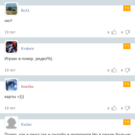
6
ReAL
нет!
19 лет
0
0
5
Kvakeris
Играю в покер, редко%).
19 лет
0
0
6
lenachka
карты =)))
19 лет
0
0
6
Kucher
Покер ,как и реал,так и онлайн в интернете.Но в реале больше