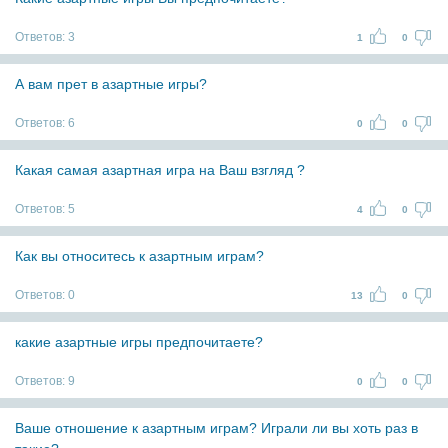
Ответов:
3
1
0
А вам прет в азартные игры?
Ответов:
6
0
0
Какая самая азартная игра на Ваш взгляд ?
Ответов:
5
4
0
Как вы относитесь к азартным играм?
Ответов:
0
13
0
какие азартные игры предпочитаете?
Ответов:
9
0
0
Ваше отношение к азартным играм? Играли ли вы хоть раз в