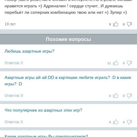
нравится играть =) Адреналин ! сердце стучит...И думаешь
перебьёт ли соперник комбинацию твою или нет =) Зупер =)
19 лет
0
0
Похожие вопросы
Любишь азартные игры?
Ответов:
0
11
0
Азартные игры ай ай:DD в картишки любите играть? :D в какие
игры? :D
Ответов:
9
0
0
Что популярнее из азартных этих игр?
Ответов:
0
0
0
Какие азартные игры Вы предпочитаете?