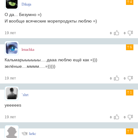
4
Dikaja
О да... Безумно =)
И вообще всяческие морепродукты люблю =)
19 лет
0
0
6
lenachka
Кальмарыыыыыы.....дааа люблю ещё как =)))
зелёные....мммм.....=)))))
19 лет
0
0
1
`shrt
yeeeees
19 лет
0
0
7
kekc