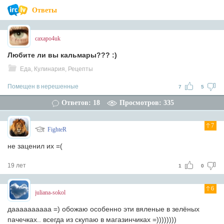
Ответы
caxapo4uk
Любите ли вы кальмары??? :)
Еда, Кулинария, Рецепты
Помещен в нерешенные
7
5
Ответов: 18
Просмотров: 335
7
FighteR
не заценил их =(
19 лет
1
0
6
juliana-sokol
даааааааааа =) обожаю особенно эти вяленые в зелёных
пачечках.. всегда из скупаю в магазинчиках =))))))))