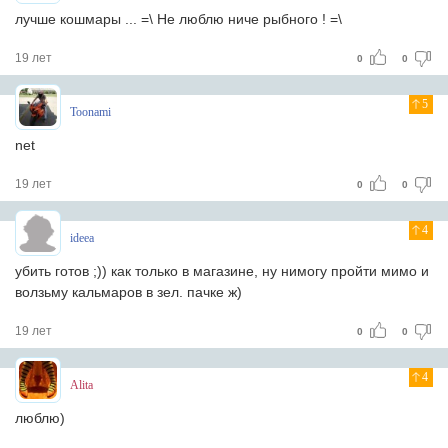
лучше кошмары ... =\ Не люблю ниче рыбного ! =\
19 лет
0
0
5
Toonami
net
19 лет
0
0
4
ideea
убить готов ;)) как только в магазине, ну нимогу пройти мимо и
волзьму кальмаров в зел. пачке ж)
19 лет
0
0
4
Alita
люблю)