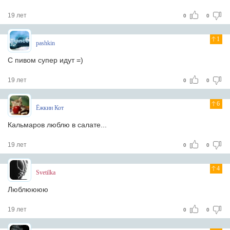
19 лет
0
0
1
pashkin
С пивом супер идут =)
19 лет
0
0
6
Ёжкин Кот
Кальмаров люблю в салате...
19 лет
0
0
4
Svetilka
Люблюююю
19 лет
0
0