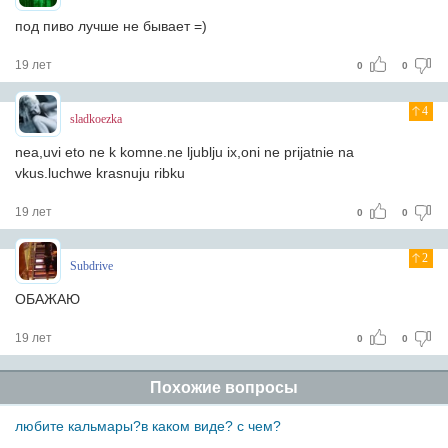
под пиво лучше не бывает =)
19 лет
0
0
4
sladkoezka
nea,uvi eto ne k komne.ne ljublju ix,oni ne prijatnie na
vkus.luchwe krasnuju ribku
19 лет
0
0
2
Subdrive
ОБАЖАЮ
19 лет
0
0
Похожие вопросы
любите кальмары?в каком виде? с чем?