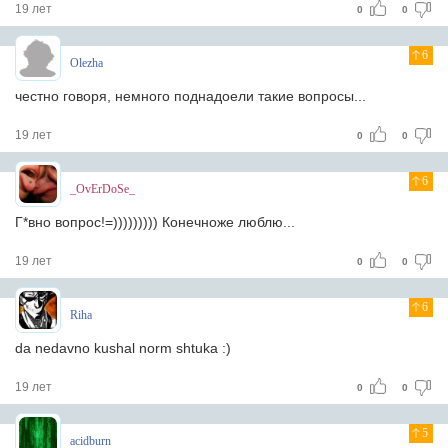
19 лет
0
0
6
Olezha
честно говоря, немного поднадоели такие вопросы...
19 лет
0
0
6
_OvErDoSe_
Г*вно вопрос!=))))))))) Конечноже люблю...
19 лет
0
0
6
Riha
da nedavno kushal norm shtuka :)
19 лет
0
0
5
acidburn