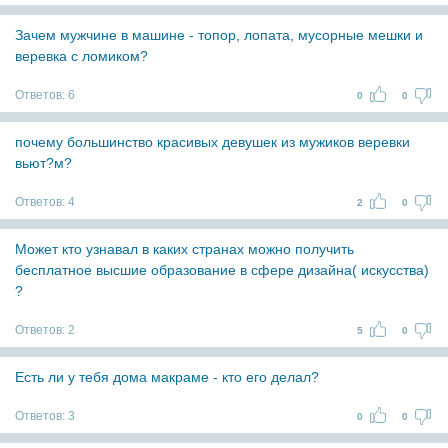
Зачем мужчине в машине - топор, лопата, мусорные мешки и
веревка с ломиком?
Ответов:
6
0
0
почему большинство красивых девушек из мужиков веревки
вьют?м?
Ответов:
4
2
0
Может кто узнавал в каких странах можно получить
бесплатное высшие образование в сфере дизайна( искусства)
?
Ответов:
2
5
0
Есть ли у тебя дома макраме - кто его делал?
Ответов:
3
0
0