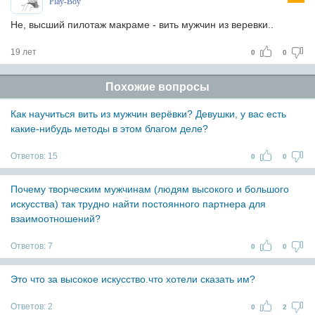
Play-Boy
Не, высший пилотаж макраме - вить мужчин из веревки..
19 лет
0
0
Похожие вопросы
Как научиться вить из мужчин верёвки? Девушки, у вас есть
какие-нибудь методы в этом благом деле?
Ответов:
15
0
0
Почему творческим мужчинам (людям высокого и большого
искусства) так трудно найти постоянного партнера для
взаимоотношений?
Ответов:
7
0
0
Это что за высокое искусство.что хотели сказать им?
Ответов:
2
0
2