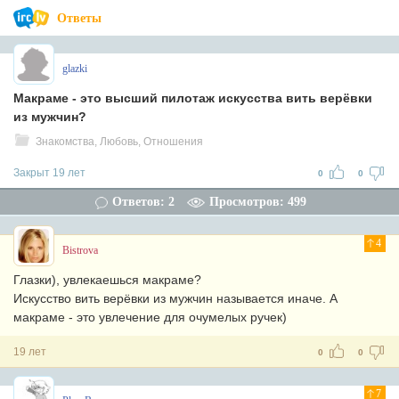
Ответы
glazki
Макраме - это высший пилотаж искусства вить верёвки
из мужчин?
Знакомства, Любовь, Отношения
Закрыт 19 лет
0
0
Ответов: 2
Просмотров: 499
4
Bistrova
Глазки), увлекаешься макраме?
Искусство вить верёвки из мужчин называется иначе. А
макраме - это увлечение для очумелых ручек)
19 лет
0
0
7