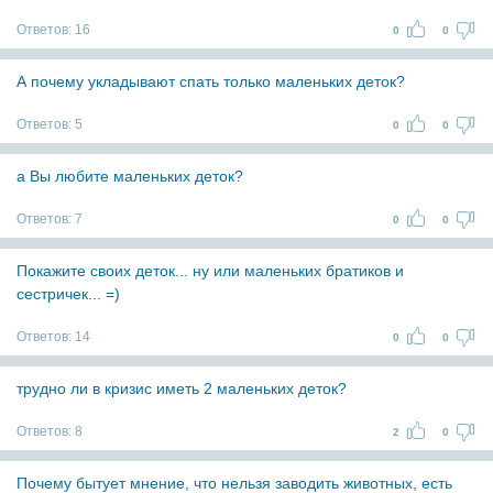
Ответов:
16
0
0
А почему укладывают спать только маленьких деток?
Ответов:
5
0
0
а Вы любите маленьких деток?
Ответов:
7
0
0
Покажите своих деток... ну или маленьких братиков и
сестричек... =)
Ответов:
14
0
0
трудно ли в кризис иметь 2 маленьких деток?
Ответов:
8
2
0
Почему бытует мнение, что нельзя заводить животных, есть