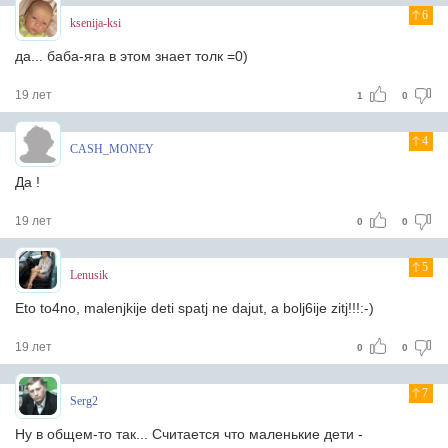
6
ksenija-ksi
да... баба-яга в этом знает толк =0)
19 лет
1
0
4
CASH_MONEY
Да !
19 лет
0
0
5
Lenusik
Eto to4no, malenjkije deti spatj ne dajut, a bolj6ije zitj!!!:-)
19 лет
0
0
7
Serg2
Ну в общем-то так... Считается что маленькие дети -