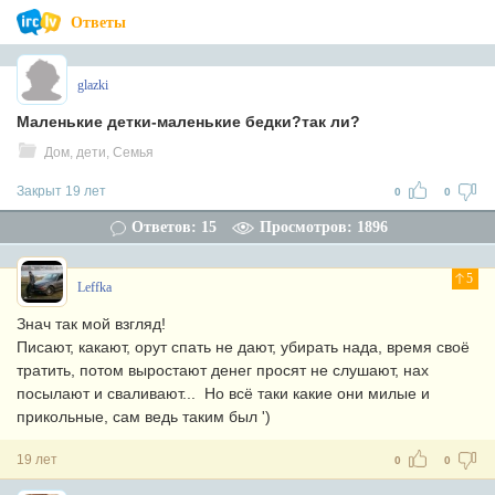
Ответы
glazki
Маленькие детки-маленькие бедки?так ли?
Дом, дети, Семья
Закрыт 19 лет
0
0
Ответов: 15
Просмотров: 1896
5
Leffka
Знач так мой взгляд!
Писают, какают, орут спать не дают, убирать нада, время своё
тратить, потом выростают денег просят не слушают, нах
посылают и сваливают... Но всё таки какие они милые и
прикольные, сам ведь таким был ')
19 лет
0
0