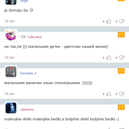
single
ja dumaju da :D
19 лет
0
0
7
LalaLaima
не так,ли ))) маленькие детки - цветочки нашей жизни)
19 лет
0
0
4
Insomnia_4
маленькие ванючки наши спинагрызики :)))))))
19 лет
0
0
2
ciklamena
malenjkie detki malenjkie bedki,a boljshie detki boljshie bedki:-)