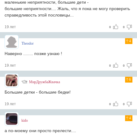
маленькие неприятности, большие дети -
большие неприятности.... Жаль, что я пока не могу проверить
справедливость этой пословицы...
19 лет
0
0
4
Theodor
Наверно ........ позже узнаю !
19 лет
0
0
6
МирДружбаЖвачка
Большие детки - большие бедки!
19 лет
0
0
4
kido
а по-моему они просто прелести....