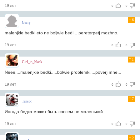
19 лет
0
0
6
Garry
malenjkie bedki eto ne boljwie bedi .. pereterpetj mozhno.
19 лет
0
0
1
Girl_in_black
Neee....malenjkie bedki.....bolwie problemki....poverj mne...
19 лет
0
0
7
Tensor
Иногда бедка может быть совсем не маленькой...
19 лет
0
0
2