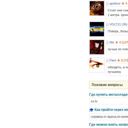
apofeoz
4
Стоят они тож
1 метра. Ценн
VOLT21 (36)
Поверь, боль
Miz
4 (127
лучше по пляж
Flam
6 (7
обалдеть, а ч
лучшему
Похожие вопросы
Где купить металлоде
ss.lv
Как пройти через 
справка от врача,по-моем
Где можно взять напр