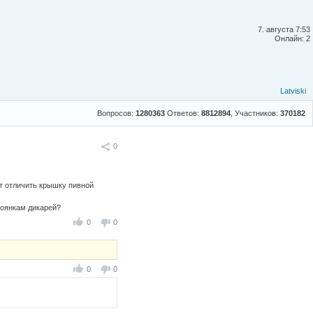
7. августа 7:53
Онлайн: 2
Latviski
Вопросов:
1280363
Ответов:
8812894
, Участников:
370182
Поделиться
0
т отличить крышку пивной
тоянкам дикарей?
0
0
0
0