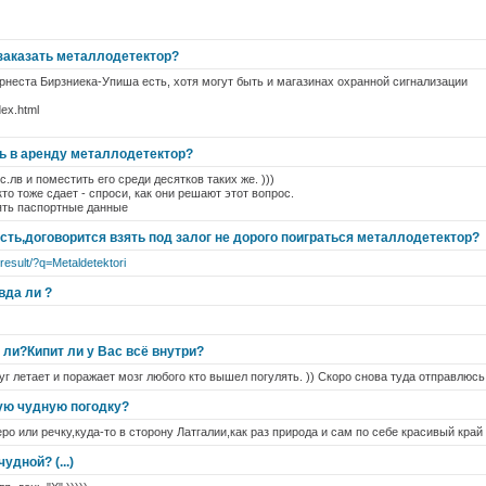
 заказать металлодетектор?
 Эрнеста Бирзниека-Упиша есть, хотя могут быть и магазинах охранной сигнализации
dex.html
ть в аренду металлодетектор?
.лв и поместить его среди десятков таких же. )))
то тоже сдает - спроси, как они решают этот вопрос.
ять паспортные данные
есть,договорится взять под залог не дорого поиграться металлодетектор?
-result/?q=Metaldetektori
вда ли ?
 ли?Кипит ли у Вас всё внутри?
уг летает и поражает мозг любого кто вышел погулять. )) Скоро снова туда отправлюсь.
кую чудную погодку?
ро или речку,куда-то в сторону Латгалии,как раз природа и сам по себе красивый край 
удной? (...)