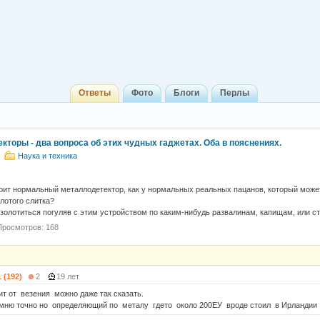
Ответы
Фото
Блоги
Перлы
кторы - два вопроса об этих чудных гаджетах. Оба в пояснениях.
)
Наука и техника
тоит нормальный металлодетектор, как у нормальных реальных пацанов, который може
олотого слитка?
озолотиться погуляв с этим устройством по каким-нибудь развалинам, капищам, или с
Просмотров: 168
1 (192)
2
19 лет
ит от везения можно даже так сказать.
омню точно но определяющий по металу гдето около 200ЕУ вроде стоил в Ирландии