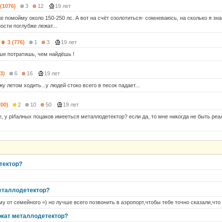
 (1076)
3
12
19 лет
е помойму около 150-250 лс. А вот на счёт озолотиться- сомневаюсь, на сколько я зна
ости поглубже лежат...
3 (776)
1
3
19 лет
ше потратишь, чем найдёшь !
3)
6
16
19 лет
у летом ходить...у людей стоко всего в песок падает...
200)
2
10
50
19 лет
е, у рИалных поцаков имееться металлодетектор? если да, то мне никогда не быть реа
тектор?
металлодетектор?
у от семейного =) но лучше всего позвонить в аэропорт,чтобы тебе точно сказали,что 
окат металлодетектор?