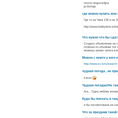
mozno dogovoritjsa
ja dumaju
где можно купить или
Где то на Чака 130 и на
http://www.hobbytime.lv/in
Что нужно что бы сда
Создать объявление на сс
позвони по объявам тех к
можешь кроме залога вз
Можно с кемто у кого 
http://www.ss.lv/ru/search
чудная погода , не пра
ti prav
Чудная погодка!Не так
Ага... Одна любовь воокр
Куда бы поехать в та
я бы посоветовала на озе
Что за праздник такой ч