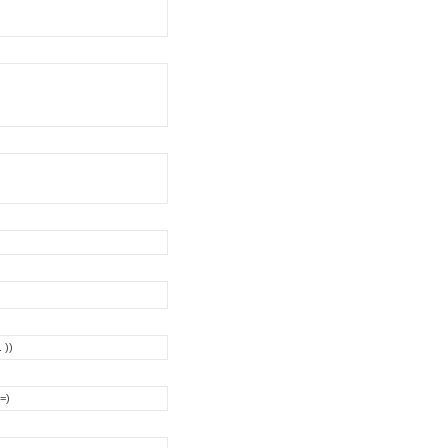
 ))
=)