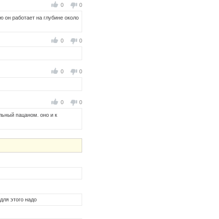
0
0
ю он работает на глубине около
0
0
0
0
0
0
льный пацаном. оно и к
для этого надо