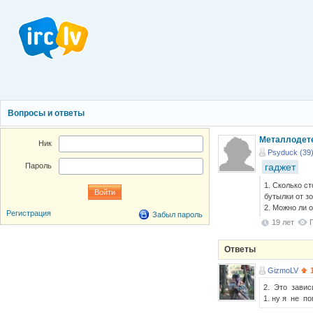
Вопросы и ответы
Металлодете
Ник
Psyduck (39
гаджет
Пароль
1. Сколько с
бутылки от з
2. Можно ли 
Регистрация
Забыл пароль
19 лет
Ответы
GizmoLV
2. Это завис
1. ну я не п