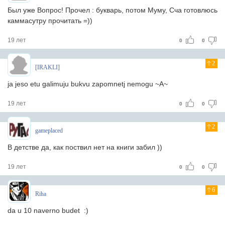
Был уже Вопрос! Прочел : букварь, потом Муму, Сча готовлюсь
каммасутру прочитать =))
19 лет
0
0
2
[IRAKLI]
ja jeso etu galimuju bukvu zapomnetj nemogu ~A~
19 лет
0
0
2
gameplaced
В детстве да, как поствил нет на книги забил ))
19 лет
0
0
6
Riha
da u 10 naverno budet :)