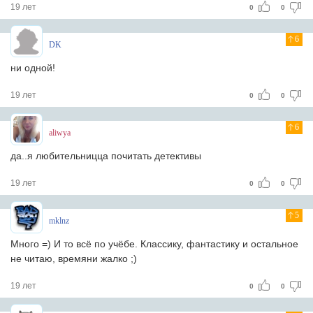
19 лет
0
0
6
DK
ни одной!
19 лет
0
0
6
aliwya
дa..я любительниццa почитaть детективы
19 лет
0
0
5
mklnz
Много =) И то всё по учёбе. Классику, фантастику и остальное
не читаю, времяни жалко ;)
19 лет
0
0