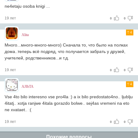
ne4etaju osoba knigi ...
19 лет
0
0
4
Alita
Много...много-много-много) Сначала то, что было на полках
дома..теперь всё подряд, что получается забрать у друзей,
учителей, родственников...и т.д.
19 лет
0
0
4
AJIbTA
Vse 4to bilo interesno vse pro4la :) a ix bilo predostato4no.. ljublju
4itatj.. xotja ranjwe 4itala gorazdo bolwe.. sej4as vremeni na eto
ne xvataet.. :(
19 лет
0
0
Похожие вопросы