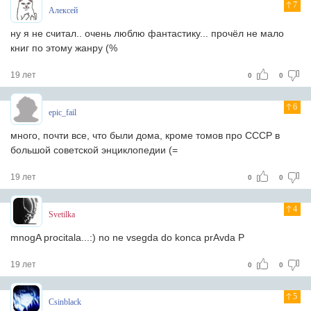
7
Алексей
ну я не считал.. очень люблю фантастику... прочёл не мало
книг по этому жанру (%
19 лет
0
0
6
epic_fail
много, почти все, что были дома, кроме томов про СССР в
большой советской энциклопедии (=
19 лет
0
0
4
Svetilka
mnogA procitala...:) no ne vsegda do konca prAvda P
19 лет
0
0
5
Csinblack