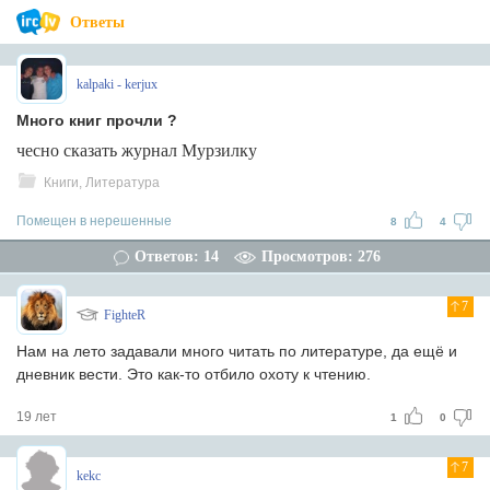
Ответы
kalpaki - kerjux
Много книг прочли ?
чесно сказать журнал Мурзилку
Книги, Литература
Помещен в нерешенные
8
4
Ответов: 14
Просмотров: 276
7
FighteR
Нам на лето задавали много читать по литературе, да ещё и
дневник вести. Это как-то отбило охоту к чтению.
19 лет
1
0
7
kekc