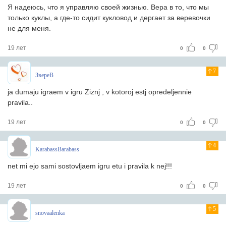
Я надеюсь, что я управляю своей жизнью. Вера в то, что мы
только куклы, а где-то сидит кукловод и дергает за веревочки
не для меня.
19 лет
0
0
7
ЗвереВ
ja dumaju igraem v igru Ziznj , v kotoroj estj opredeljennie
pravila..
19 лет
0
0
4
KarabassBarabass
net mi ejo sami sostovljaem igru etu i pravila k nej!!!
19 лет
0
0
5
snovaalenka