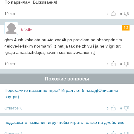
По парвилам ВЫживания!
19 лет
0
0
3
bulo4ka
ghm 4ush kokajata nu 4to zna4it po pravilam po obsheprinitim
4elove4e4skim normam? :) net ja tak ne zhivu i ja ne v igri tut
igraju a naslazhdajusj svaim sushestvovaniem ;]
19 лет
0
0
Похожие вопросы
Подскажите название игры? Играл лет 5 назад(Описание
внутри)
Ответов:
6
0
0
подскажите названия игру чтобы играть только на джойстике