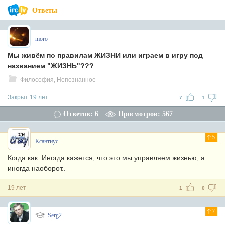
Ответы
moro
Мы живём по правилам ЖИЗНИ или играем в игру под
названием "ЖИЗНЬ"???
Философия, Непознанное
Закрыт 19 лет
7
1
Ответов: 6
Просмотров: 567
5
Ксантиус
Когда как. Иногда кажется, что это мы управляем жизнью, а
иногда наоборот..
19 лет
1
0
7
Serg2