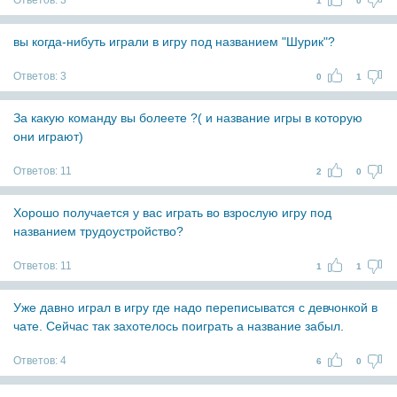
Ответов:
3
1
0
вы когда-нибуть играли в игру под названием "Шурик"?
Ответов:
3
0
1
За какую команду вы болеете ?( и название игры в которую
они играют)
Ответов:
11
2
0
Хорошо получается у вас играть во взрослую игру под
названием трудоустройство?
Ответов:
11
1
1
Уже давно играл в игру где надо переписыватся с девчонкой в
чате. Сейчас так захотелось поиграть а название забыл.
Ответов:
4
6
0