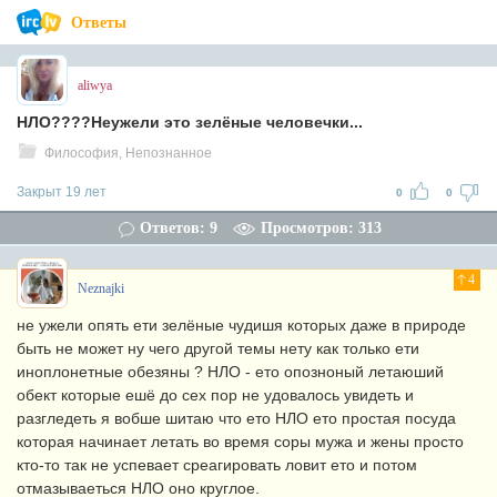
Ответы
aliwya
НЛО????Неужели это зелёные человечки...
Философия, Непознанное
Закрыт 19 лет
0
0
Ответов: 9
Просмотров: 313
4
Neznajki
не ужели опять ети зелёные чудишя которых даже в природе
быть не может ну чего другой темы нету как только ети
иноплонетные обезяны ? НЛО - ето опозноный летаюший
обект которые ешё до сех пор не удовалось увидеть и
разгледеть я вобше шитаю что ето НЛО ето простая посуда
которая начинает летать во время соры мужа и жены просто
кто-то так не успевает среагировать ловит ето и потом
отмазываеться НЛО оно круглое.