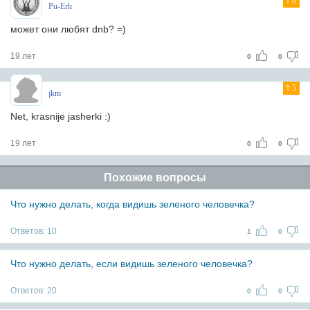
6
Pu-Erh
может они любят dnb? =)
19 лет
0
0
5
jkm
Net, krasnije jasherki :)
19 лет
0
0
Похожие вопросы
Что нужно делать, когда видишь зеленого человечка?
Ответов:
10
1
0
Что нужно делать, если видишь зеленого человечка?
Ответов:
20
0
0