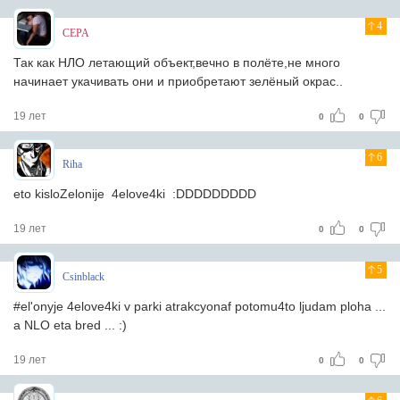
4
CEPA
Так как НЛО летающий объект,вечно в полёте,не много
начинает укачивать они и приобретают зелёный окрас..
19 лет
0
0
6
Riha
eto kisloZelonije 4elove4ki :DDDDDDDDD
19 лет
0
0
5
Csinblack
#el'onyje 4elove4ki v parki atrakcyonaf potomu4to ljudam ploha ...
a NLO eta bred ... :)
19 лет
0
0