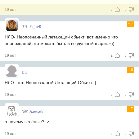
19 лет
0
0
7
FighteR
НЛО- Неопознанный летающий обьект! вот именно что
неопознаний это можеть быть и воздушный шарик =))
19 лет
1
0
6
DK
НЛО - это Неопознаный Летающий Обьект ;]
19 лет
0
0
7
Алексей
а почему зелёные? :>
19 лет
0
0