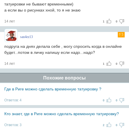
татуировки не бывают временными)
а если вы о рисунках хной, то я не знаю
14 лет
1
0
5
san4ez13
подруга на днях делала себе , могу спросить когда в онлайне
будет...потом в личку напишу если надо...надо?
14 лет
1
0
Похожие вопросы
Где в Риге можно сделать временную татуировку ?
Ответов:
4
0
0
Кто знает, где в Риге можно сделать временную татуировку?
Ответов:
3
2
0