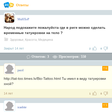
Ответы
MuHXeP
Народ подскажите пожалуйста где в риге можно сделать
временные татуировки на тело ?
Здоровье, Красота, Медицина
Закрыт 14 лет
2
0
Ответов: 3
Просмотров: 550
6
pacel
http://tat-too.times.lv/Bio-Tattoo.html Ты имел в виду татуировки
хной?
14 лет
1
0
5
icanbite