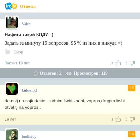
Ответы
Valett
Нафига такой КПД? =)
Задать за минуту 15 вопросов, 95 % из них в никуда =)
Юмор
Закрыт 19 лет
6
0
Ответов: 2
Просмотров: 119
5
LubovniQ
da estj na sajte takie... odnim liwbi zadatj vopros,drugim liwbi
otvetitj na vopros..
19 лет
3
0
4
foolhardy