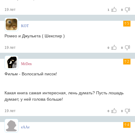
19 лет
1
0
5
KOT
Ромео и Джульета ( Шекспир )
19 лет
0
0
2
MrDen
Фильм - Волосатый писок!
Какая книга самая интересная, лень думать? Пусть лошадь
думает, у ней голова больше!
19 лет
0
0
4
eAAe