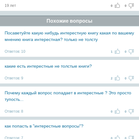
19 лет
0
0
Похожие вопросы
Посаветуйте какую нибудь интерестную книгу какая по вашему
мнению книга интерестная? только не толсту
Ответов:
10
1
0
какие есть интерестные не толстые книги?
Ответов:
9
2
0
Почему каждый вопрос попадает в интерестные ? Это просто
тупость...
Ответов:
8
0
0
как попасть в "интерестные вопросы"?
Ответов:
7
0
0