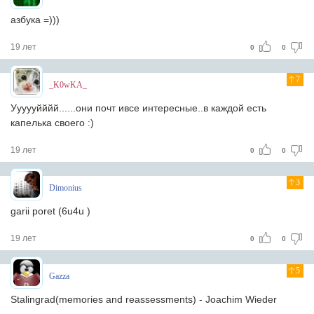
азбука =)))
19 лет
0
0
7
_K0wKA_
Уууууйййй......они почт ивсе интересные..в каждой есть
капелька своего :)
19 лет
0
0
3
Dimonius
garii poret (6u4u )
19 лет
0
0
5
Gazza
Stalingrad(memories and reassessments) - Joachim Wieder