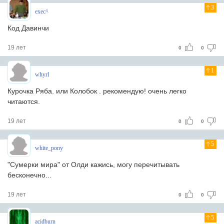
3
exec^
Код Давинчи
19 лет
0
0
1
whyrl
Курочка Ряба. или Колобок . рекомендую! очень легко
читаются.
19 лет
0
0
5
white_pony
"Сумерки мира" от Олди кажись, могу перечитывать
бесконечно...
19 лет
0
0
5
acidburn