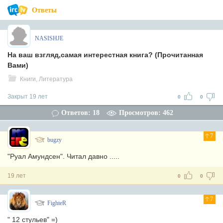
Ответы
NASISHJE
На ваш взгляд,самая интерестная книга? (Прочитанная
Вами)
Книги, Литература
Закрыт 19 лет
0
0
Ответов: 18
Просмотров: 462
7
bugzy
"Руал Амундсен". Читал давно .....
19 лет
0
0
7
FighteR
" 12 стульев" =)