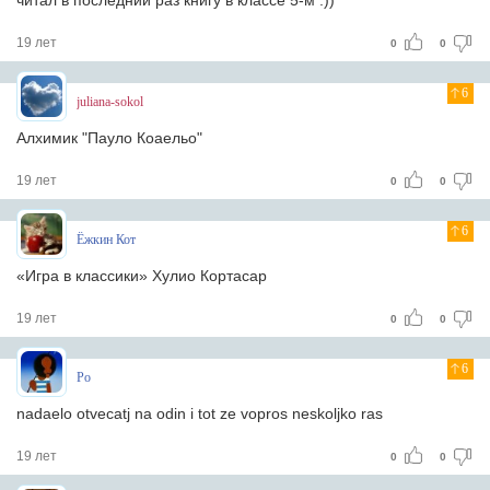
читал в последний раз книгу в классе 5-м :))
19 лет
0
0
6
juliana-sokol
Алхимик "Пауло Коаельо"
19 лет
0
0
6
Ёжкин Кот
«Игра в классики» Хулио Кортасар
19 лет
0
0
6
Po
nadaelo otvecatj na odin i tot ze vopros neskoljko ras
19 лет
0
0