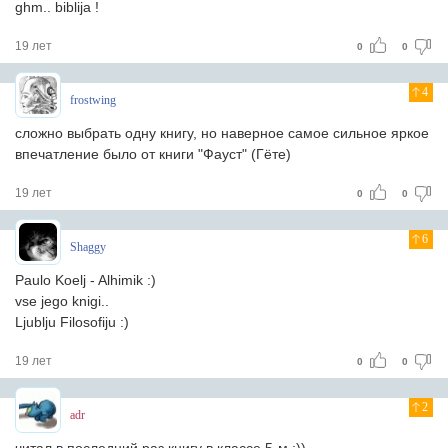
ghm.. biblija !
19 лет
0
0
4
frostwing
сложно выбрать одну книгу, но наверное самое сильное яркое
впечатление было от книги "Фауст" (Гёте)
19 лет
0
0
6
Shaggy
Paulo Koelj - Alhimik :)
vse jego knigi..
Ljublju Filosofiju :)
19 лет
0
0
2
adr